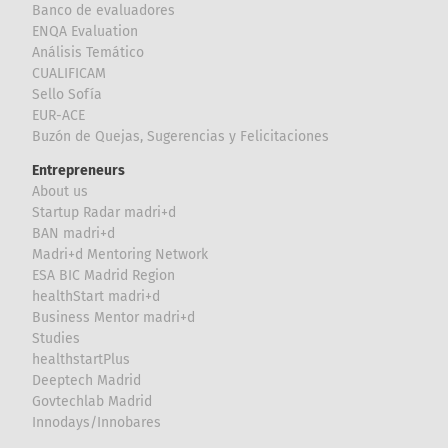
Banco de evaluadores
ENQA Evaluation
Análisis Temático
CUALIFICAM
Sello Sofía
EUR-ACE
Buzón de Quejas, Sugerencias y Felicitaciones
Entrepreneurs
About us
Startup Radar madri+d
BAN madri+d
Madri+d Mentoring Network
ESA BIC Madrid Region
healthStart madri+d
Business Mentor madri+d
Studies
healthstartPlus
Deeptech Madrid
Govtechlab Madrid
Innodays/Innobares