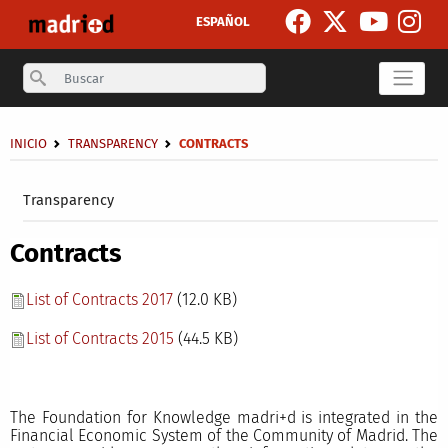
Skip to main content
ESPAÑOL
Search
Breadcrumb
INICIO
TRANSPARENCY
CONTRACTS
Secondary breadcrumb
Transparency
Contracts
List of Contracts 2017
(12.0 KB)
List of Contracts 2015
(44.5 KB)
The Foundation for Knowledge madri+d is integrated in the
Financial Economic System of the Community of Madrid. The