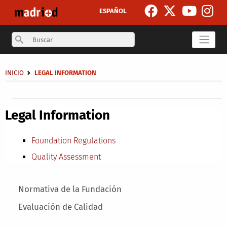
Skip to main content
ESPAÑOL
Search
Breadcrumb
INICIO
LEGAL INFORMATION
Secondary breadcrumb
Legal Information
Foundation Regulations
Quality Assessment
Main menu
Normativa de la Fundación
Evaluación de Calidad