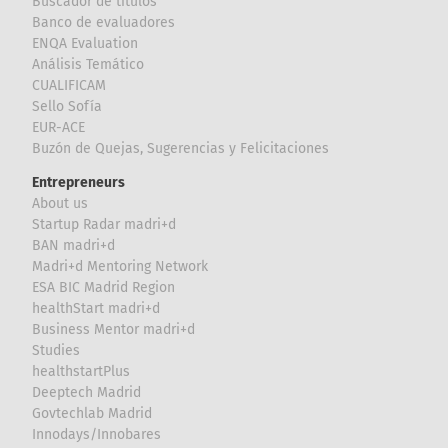
Buscador de títulos
Banco de evaluadores
ENQA Evaluation
Análisis Temático
CUALIFICAM
Sello Sofía
EUR-ACE
Buzón de Quejas, Sugerencias y Felicitaciones
Entrepreneurs
About us
Startup Radar madri+d
BAN madri+d
Madri+d Mentoring Network
ESA BIC Madrid Region
healthStart madri+d
Business Mentor madri+d
Studies
healthstartPlus
Deeptech Madrid
Govtechlab Madrid
Innodays/Innobares