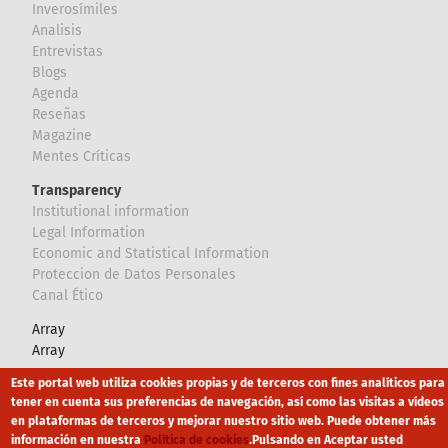
Inverosímiles
Analisis
Entrevistas
Blogs
Agenda
Reseñas
Magazine
Mentes Críticas
Transparency
Institutional information
Legal Information
Economic and Statistical Information
Proteccion de Datos Personales
Canal Ético
Array
Array
Este portal web utiliza cookies propias y de terceros con fines analíticos para
Footer
tener en cuenta sus preferencias de navegación, así como las visitas a vídeos
Canal Ético
eduroam
Mapa Web
en plataformas de terceros y mejorar nuestro sitio web. Puede obtener más
Política privacidad
Política de cookies
Aviso legal
información en nuestra
Política de cookies
.
Pulsando en Aceptar usted