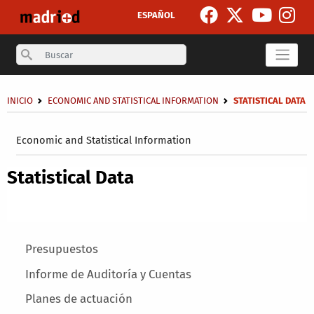
Skip to main content
ESPAÑOL
Search
Breadcrumb
INICIO
ECONOMIC AND STATISTICAL INFORMATION
STATISTICAL DATA
Secondary breadcrumb
Economic and Statistical Information
Statistical Data
Main menu
Presupuestos
Informe de Auditoría y Cuentas
Planes de actuación