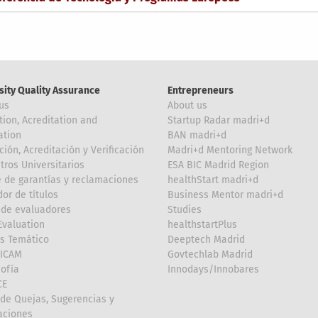
sity Quality Assurance
Entrepreneurs
us
About us
tion, Acreditation and
Startup Radar madri+d
ation
BAN madri+d
ción, Acreditación y Verificación
Madri+d Mentoring Network
tros Universitarios
ESA BIC Madrid Region
 de garantías y reclamaciones
healthStart madri+d
or de títulos
Business Mentor madri+d
de evaluadores
Studies
valuation
healthstartPlus
is Temático
Deeptech Madrid
FICAM
Govtechlab Madrid
Sofía
Innodays/Innobares
CE
de Quejas, Sugerencias y
taciones