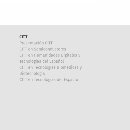
CITT
Presentación CITT
CITT en Semiconductores
CITT en Humanidades Digitales y
Tecnologías del Español
CITT en Tecnologías Biomédicas y
Biotecnología
CITT en Tecnologías del Espacio