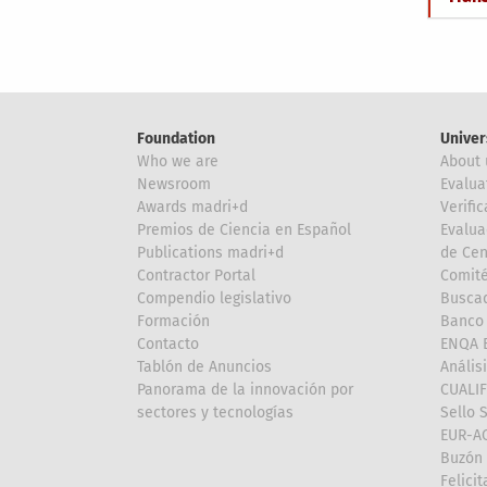
Foundation
Univer
Who we are
About 
Newsroom
Evalua
Awards madri+d
Verific
Premios de Ciencia en Español
Evalua
Publications madri+d
de Cen
Contractor Portal
Comité
Compendio legislativo
Buscad
Formación
Banco 
Contacto
ENQA E
Tablón de Anuncios
Anális
Panorama de la innovación por
CUALI
sectores y tecnologías
Sello 
EUR-A
Buzón 
Felici