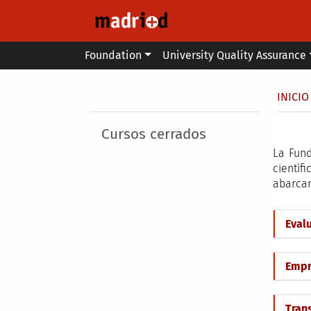
Skip to main content
Main menu
Foundation
University Quality Assurance
Secondary breadcrumb
Brea
INICIO
Main menu
Cursos cerrados
La Fund
científ
abarcan
Evalu
Empr
Tran