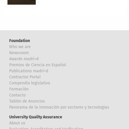
Foundation
Who we are
Newsroom
Awards madri+d
Premios de Ciencia en Español
Publications madri+d
Contractor Portal
Compendio legislativo
Formación
Contacto
Tablón de Anuncios
Panorama de la innovación por sectores y tecnologías
University Quality Assurance
About us