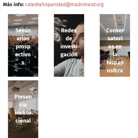
Más info:
catedrahispanidad@madrimasd.org
Semin
Redes
Conver
arios
de
satori
prosp
investi
os en
ectivo
gación
la
s
hispan
osfera
Presen
cia
institu
cional