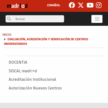
Skip to main content
ESPAÑOL
Search
Breadcrumb
INICIO
EVALUACIÓN, ACREDITACIÓN Y VERIFICACIÓN DE CENTROS
UNIVERSITARIOS
Secondary breadcrumb
Main menu
DOCENTIA
SISCAL madri+d
Acreditación Institucional
Autorización Nuevos Centros