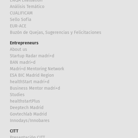
ENQA Evaluation
Análisis Temático
CUALIFICAM
Sello Sofía
EUR-ACE
Buzón de Quejas, Sugerencias y Felicitaciones
Entrepreneurs
About us
Startup Radar madri+d
BAN madri+d
Madri+d Mentoring Network
ESA BIC Madrid Region
healthStart madri+d
Business Mentor madri+d
Studies
healthstartPlus
Deeptech Madrid
Govtechlab Madrid
Innodays/Innobares
CITT
Presentación CITT