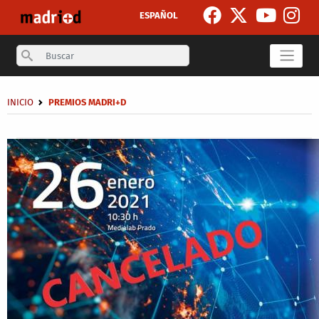
Skip to main content
ESPAÑOL
Search
Breadcrumb
INICIO
PREMIOS MADRI+D
Secondary breadcrumb