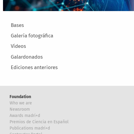
Main menu
Bases
Galería fotográfica
Vídeos
Galardonados
Ediciones anteriores
Foundation
Who we are
Newsroom
Awards madri+d
Premios de Ciencia en Español
Publications madri+d