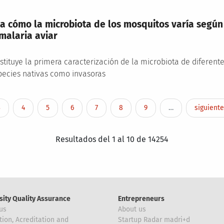
a cómo la microbiota de los mosquitos varía según 
 malaria aviar
stituye la primera caracterización de la microbiota de diferent
pecies nativas como invasoras
Page
Page
Page
Page
Page
Page
Page
Next pag
3
4
5
6
7
8
9
…
siguiente
Resultados del 1 al 10 de 14254
sity Quality Assurance
Entrepreneurs
us
About us
tion, Acreditation and
Startup Radar madri+d