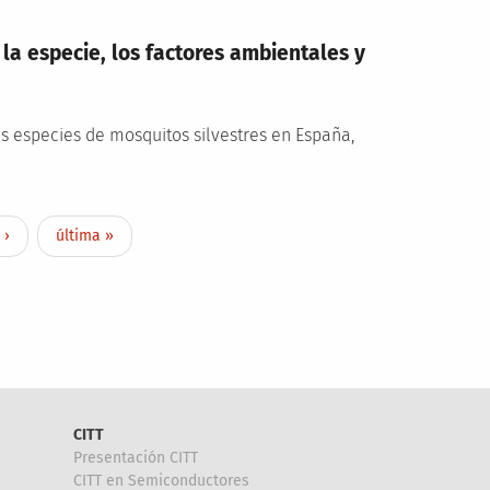
la especie, los factores ambientales y
es especies de mosquitos silvestres en España,
e
Last page
 ›
última »
CITT
Presentación CITT
CITT en Semiconductores