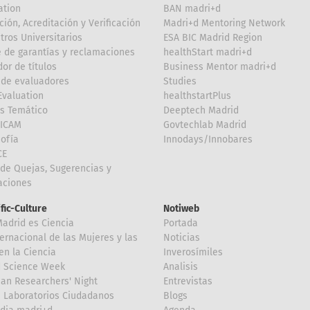
ation
BAN madri+d
ción, Acreditación y Verificación
Madri+d Mentoring Network
tros Universitarios
ESA BIC Madrid Region
 de garantías y reclamaciones
healthStart madri+d
or de títulos
Business Mentor madri+d
de evaluadores
Studies
valuation
healthstartPlus
is Temático
Deeptech Madrid
FICAM
Govtechlab Madrid
Sofía
Innodays/Innobares
CE
de Quejas, Sugerencias y
taciones
ific-Culture
Notiweb
Madrid es Ciencia
Portada
ternacional de las Mujeres y las
Noticias
en la Ciencia
Inverosímiles
d Science Week
Analisis
an Researchers' Night
Entrevistas
 Laboratorios Ciudadanos
Blogs