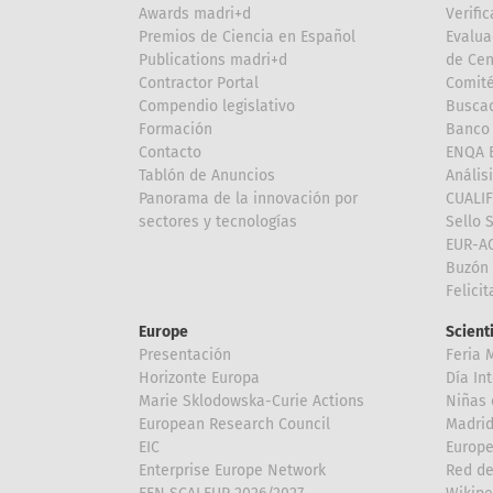
Awards madri+d
Verific
Premios de Ciencia en Español
Evalua
Publications madri+d
de Cen
Contractor Portal
Comité
Compendio legislativo
Buscad
Formación
Banco 
Contacto
ENQA E
Tablón de Anuncios
Anális
Panorama de la innovación por
CUALI
sectores y tecnologías
Sello 
EUR-A
Buzón 
Felici
Europe
Scient
Presentación
Feria 
Horizonte Europa
Día In
Marie Sklodowska-Curie Actions
Niñas 
European Research Council
Madri
EIC
Europe
Enterprise Europe Network
Red de