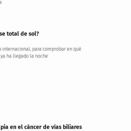
a
se total de sol?
co internacional, para comprobar en qué
 ya ha llegado la noche
ia en el cáncer de vías biliares