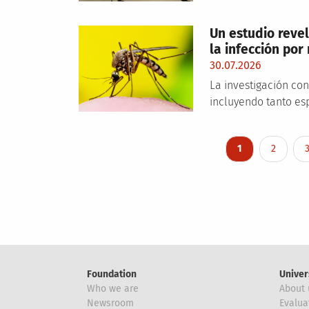
Un estudio revel
la infección por
30.07.2026
La investigación con
incluyendo tanto es
Pagination
Current page
Page
1
2
Foundation
Univer
Who we are
About 
Newsroom
Evalua