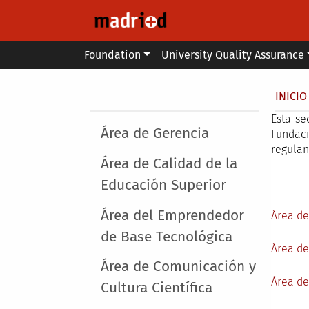
Skip to main content
Main menu
Foundation
University Quality Assurance
Secondary breadcrumb
Brea
INICIO
Esta se
Main menu
Área de Gerencia
Fundaci
regulan
Área de Calidad de la
Educación Superior
Área del Emprendedor
Área de
de Base Tecnológica
Área de
Área de Comunicación y
Área de
Cultura Científica