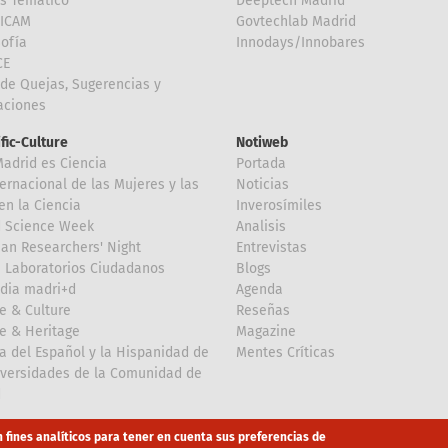
is Temático
Deeptech Madrid
FICAM
Govtechlab Madrid
Sofía
Innodays/Innobares
CE
de Quejas, Sugerencias y
taciones
ific-Culture
Notiweb
Madrid es Ciencia
Portada
ternacional de las Mujeres y las
Noticias
en la Ciencia
Inverosímiles
d Science Week
Analisis
an Researchers' Night
Entrevistas
 Laboratorios Ciudadanos
Blogs
dia madri+d
Agenda
e & Culture
Reseñas
e & Heritage
Magazine
a del Español y la Hispanidad de
Mentes Críticas
iversidades de la Comunidad de
d
n fines analíticos para tener en cuenta sus preferencias de