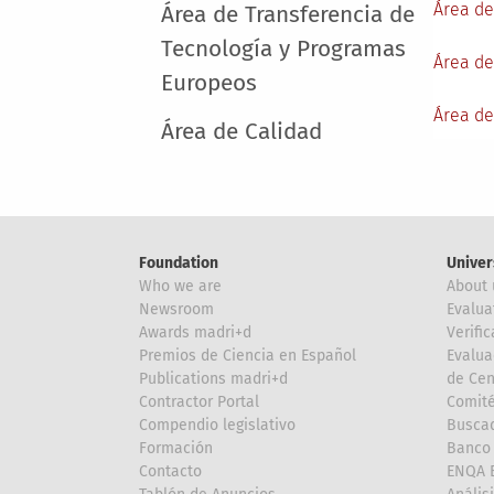
Área de
Área de Transferencia de
Tecnología y Programas
Área de
Europeos
Área de
Área de Calidad
Foundation
Univer
Who we are
About 
Newsroom
Evalua
Awards madri+d
Verific
Premios de Ciencia en Español
Evalua
Publications madri+d
de Cen
Contractor Portal
Comité
Compendio legislativo
Buscad
Formación
Banco 
Contacto
ENQA E