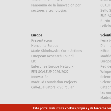
Tablón de Anuncios
Anális
Panorama de la innovación por
CUALI
sectores y tecnologías
Sello 
EUR-A
Buzón 
Felici
Europe
Scient
Presentación
Feria 
Horizonte Europa
Día In
Marie Sklodowska-Curie Actions
Niñas 
European Research Council
Madri
EIC
Europe
Enterprise Europe Network
Red de
EEN SCALEUP 2026/2027
Wikipe
Innovación
Scienc
madri+d Foundation Projects
Scienc
Call4Evaluators RIVCircular
Cátedr
las un
Madri
Array
Array
Este portal web utiliza cookies propias y de terceros co