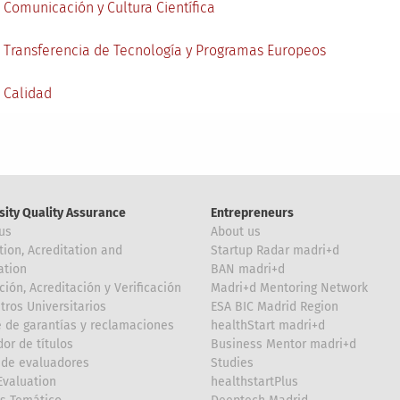
 Comunicación y Cultura Científica
 Transferencia de Tecnología y Programas Europeos
 Calidad
sity Quality Assurance
Entrepreneurs
us
About us
tion, Acreditation and
Startup Radar madri+d
ation
BAN madri+d
ción, Acreditación y Verificación
Madri+d Mentoring Network
tros Universitarios
ESA BIC Madrid Region
 de garantías y reclamaciones
healthStart madri+d
or de títulos
Business Mentor madri+d
de evaluadores
Studies
valuation
healthstartPlus