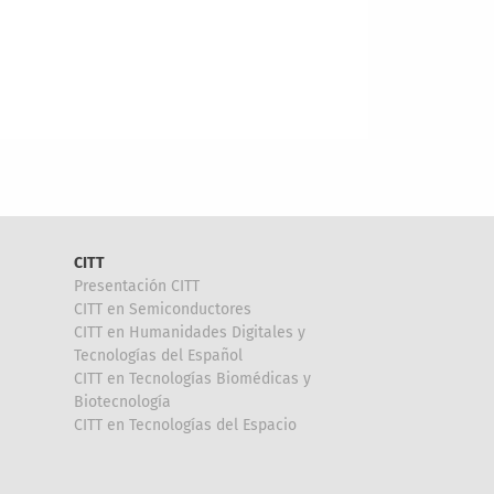
CITT
Presentación CITT
CITT en Semiconductores
CITT en Humanidades Digitales y
Tecnologías del Español
CITT en Tecnologías Biomédicas y
Biotecnología
CITT en Tecnologías del Espacio