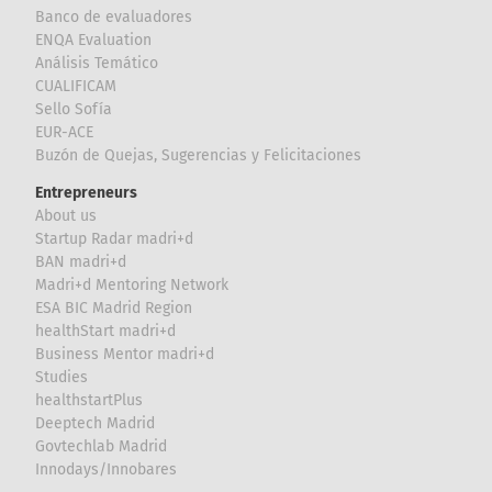
Banco de evaluadores
ENQA Evaluation
Análisis Temático
CUALIFICAM
Sello Sofía
EUR-ACE
Buzón de Quejas, Sugerencias y Felicitaciones
Entrepreneurs
About us
Startup Radar madri+d
BAN madri+d
Madri+d Mentoring Network
ESA BIC Madrid Region
healthStart madri+d
Business Mentor madri+d
Studies
healthstartPlus
Deeptech Madrid
Govtechlab Madrid
Innodays/Innobares