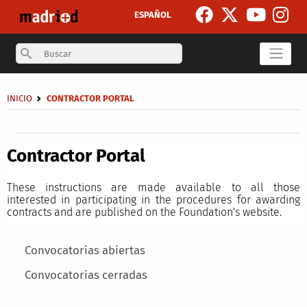
Skip to main content
ESPAÑOL
Search
Breadcrumb
INICIO
CONTRACTOR PORTAL
Secondary breadcrumb
Contractor Portal
These instructions are made available to all those
interested in participating in the procedures for awarding
contracts and are published on the Foundation's website.
Main menu
Convocatorias abiertas
Convocatorias cerradas