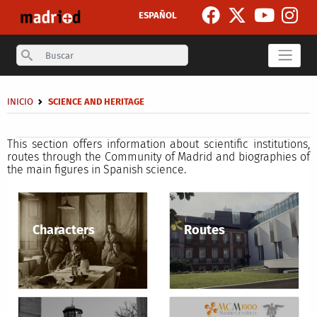
Skip to main content
ESPAÑOL
Search
Breadcrumb
INICIO
SCIENCE AND HERITAGE
Secondary breadcrumb
This section offers information about scientific institutions,
routes through the Community of Madrid and biographies of
the main figures in Spanish science.
Characters
Routes