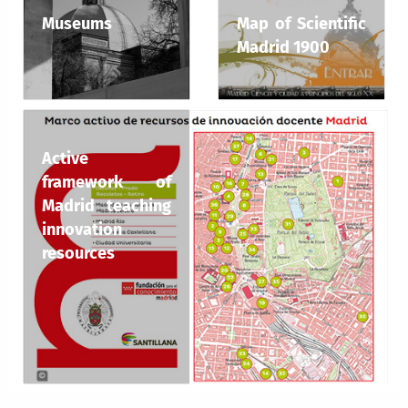
Museums
Map of Scientific
Madrid 1900
Active
framework of
Madrid teaching
innovation
resources