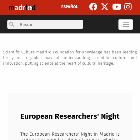
Skip to main content
ESPAÑOL
Search
Scientific Culture madri+d Foundation for Knowledge has been leading
for years a global way of understanding scientific culture and
innovation, putting science at the heart of cultural heritage.
European Researchers' Night
The European Researchers' Night in Madrid is
a project of popularization of science, which is