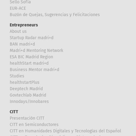
Sello Sofía
EUR-ACE
Buzón de Quejas, Sugerencias y Felicitaciones
Entrepreneurs
About us
Startup Radar madri+d
BAN madri+d
Madri+d Mentoring Network
ESA BIC Madrid Region
healthStart madri+d
Business Mentor madri+d
Studies
healthstartPlus
Deeptech Madrid
Govtechlab Madrid
Innodays/Innobares
CITT
Presentación CITT
CITT en Semiconductores
CITT en Humanidades Digitales y Tecnologías del Español