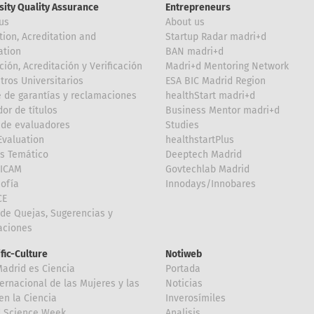
sity Quality Assurance
Entrepreneurs
us
About us
tion, Acreditation and
Startup Radar madri+d
ation
BAN madri+d
ción, Acreditación y Verificación
Madri+d Mentoring Network
tros Universitarios
ESA BIC Madrid Region
 de garantías y reclamaciones
healthStart madri+d
or de títulos
Business Mentor madri+d
de evaluadores
Studies
valuation
healthstartPlus
is Temático
Deeptech Madrid
FICAM
Govtechlab Madrid
Sofía
Innodays/Innobares
CE
de Quejas, Sugerencias y
taciones
ific-Culture
Notiweb
Madrid es Ciencia
Portada
ternacional de las Mujeres y las
Noticias
en la Ciencia
Inverosímiles
d Science Week
Analisis