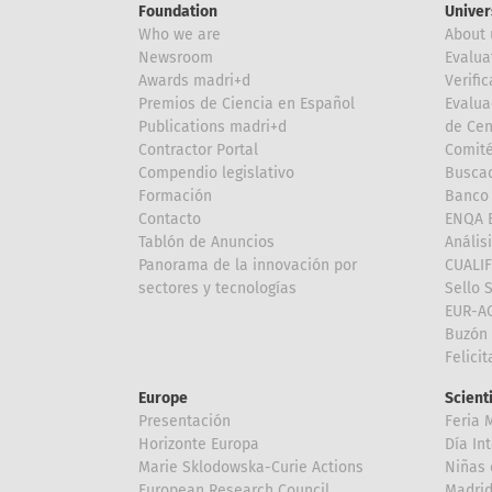
Foundation
Univer
Who we are
About 
Newsroom
Evalua
Awards madri+d
Verific
Premios de Ciencia en Español
Evalua
Publications madri+d
de Cen
Contractor Portal
Comité
Compendio legislativo
Buscad
Formación
Banco 
Contacto
ENQA E
Tablón de Anuncios
Anális
Panorama de la innovación por
CUALI
sectores y tecnologías
Sello 
EUR-A
Buzón 
Felici
Europe
Scient
Presentación
Feria 
Horizonte Europa
Día In
Marie Sklodowska-Curie Actions
Niñas 
European Research Council
Madri