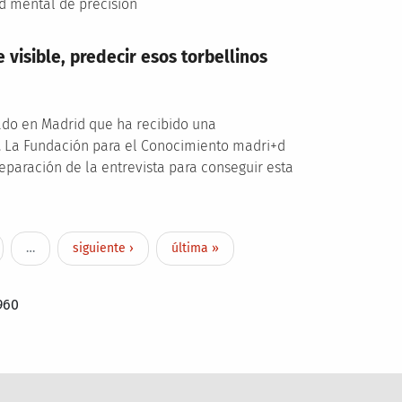
ud mental de precisión
 visible, predecir esos torbellinos
ncado en Madrid que ha recibido una
. La Fundación para el Conocimiento madri+d
paración de la entrevista para conseguir esta
ge
Next page
Last page
…
siguiente ›
última »
960