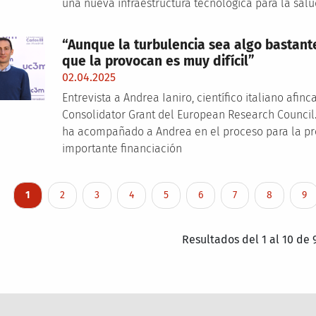
una nueva infraestructura tecnológica para la sal
“Aunque la turbulencia sea algo bastante
que la provocan es muy difícil”
02.04.2025
Entrevista a Andrea Ianiro, científico italiano afi
Consolidator Grant del European Research Council
ha acompañado a Andrea en el proceso para la pre
importante financiación
nation
Current page
Page
Page
Page
Page
Page
Page
Page
Pa
1
2
3
4
5
6
7
8
9
Resultados del 1 al 10 de 