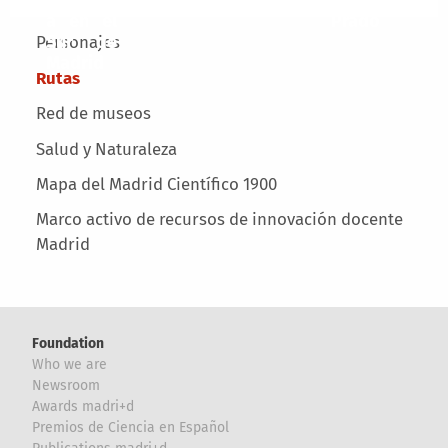
a en el
Prado
Main menu
Sur de
Personajes
Madrid
Rutas
Red de museos
Salud y Naturaleza
Mapa del Madrid Científico 1900
Marco activo de recursos de innovación docente
Madrid
Foundation
Who we are
Newsroom
Awards madri+d
Premios de Ciencia en Español