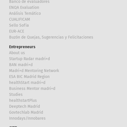
Banco de evaluadores
ENQA Evaluation
Análisis Temático
CUALIFICAM
Sello Sofía
EUR-ACE
Buzón de Quejas, Sugerencias y Felicitaciones
Entrepreneurs
About us
Startup Radar madri+d
BAN madri+d
Madri+d Mentoring Network
ESA BIC Madrid Region
healthStart madri+d
Business Mentor madri+d
Studies
healthstartPlus
Deeptech Madrid
Govtechlab Madrid
Innodays/Innobares