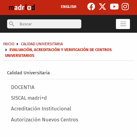
Skip to main content
ENGLISH
Search
Breadcrumb
INICIO
CALIDAD UNIVERSITARIA
EVALUACIÓN, ACREDITACIÓN Y VERIFICACIÓN DE CENTROS
UNIVERSITARIOS
Secondary breadcrumb
Calidad Universitaria
Main menu
DOCENTIA
SISCAL madri+d
Acreditación Institucional
Autorización Nuevos Centros