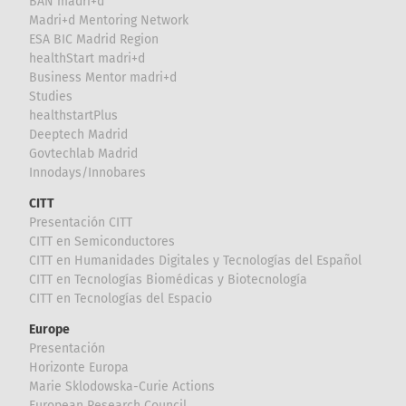
BAN madri+d
Madri+d Mentoring Network
ESA BIC Madrid Region
healthStart madri+d
Business Mentor madri+d
Studies
healthstartPlus
Deeptech Madrid
Govtechlab Madrid
Innodays/Innobares
CITT
Presentación CITT
CITT en Semiconductores
CITT en Humanidades Digitales y Tecnologías del Español
CITT en Tecnologías Biomédicas y Biotecnología
CITT en Tecnologías del Espacio
Europe
Presentación
Horizonte Europa
Marie Sklodowska-Curie Actions
European Research Council