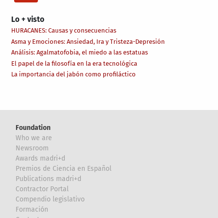
Lo + visto
HURACANES: Causas y consecuencias
Asma y Emociones: Ansiedad, Ira y Tristeza-Depresión
Análisis: Agalmatofobia, el miedo a las estatuas
El papel de la filosofía en la era tecnológica
La importancia del jabón como profiláctico
Foundation
Who we are
Newsroom
Awards madri+d
Premios de Ciencia en Español
Publications madri+d
Contractor Portal
Compendio legislativo
Formación