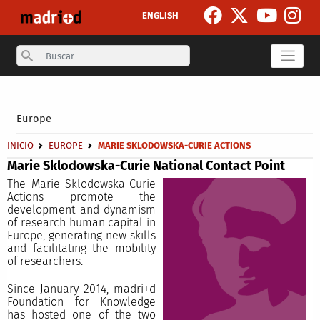
Skip to main content
ENGLISH
Search
Secondary breadcrumb
Europe
Breadcrumb
INICIO
EUROPE
MARIE SKLODOWSKA-CURIE ACTIONS
Marie Sklodowska-Curie National Contact Point
The Marie Sklodowska-Curie
Actions promote the
development and dynamism
of research human capital in
Europe, generating new skills
and facilitating the mobility
of researchers.
Since January 2014, madri+d
Foundation for Knowledge
has hosted one of the two