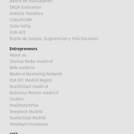
Banco de evaluadores
ENQA Evaluation
Análisis Temático
CUALIFICAM
Sello Sofía
EUR-ACE
Buzón de Quejas, Sugerencias y Felicitaciones
Entrepreneurs
About us
Startup Radar madri+d
BAN madri+d
Madri+d Mentoring Network
ESA BIC Madrid Region
healthStart madri+d
Business Mentor madri+d
Studies
healthstartPlus
Deeptech Madrid
Govtechlab Madrid
Innodays/Innobares