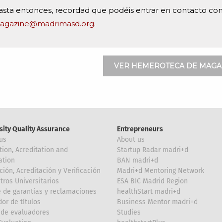
sta entonces, recordad que podéis entrar en contacto con
agazine@madrimasd.org
.
VER HEMEROTECA DE MAGA
sity Quality Assurance
Entrepreneurs
us
About us
tion, Acreditation and
Startup Radar madri+d
ation
BAN madri+d
ción, Acreditación y Verificación
Madri+d Mentoring Network
tros Universitarios
ESA BIC Madrid Region
 de garantías y reclamaciones
healthStart madri+d
or de títulos
Business Mentor madri+d
de evaluadores
Studies