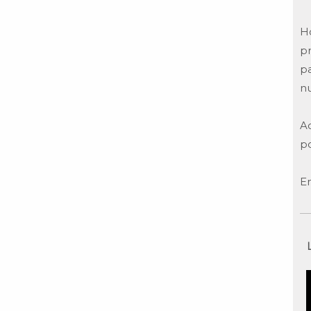
Ho
p
p
nu
A
po
E