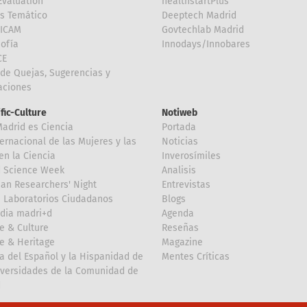
valuation
healthstartPlus
is Temático
Deeptech Madrid
FICAM
Govtechlab Madrid
Sofía
Innodays/Innobares
CE
de Quejas, Sugerencias y
taciones
ific-Culture
Notiweb
Madrid es Ciencia
Portada
ternacional de las Mujeres y las
Noticias
en la Ciencia
Inverosímiles
d Science Week
Analisis
an Researchers' Night
Entrevistas
 Laboratorios Ciudadanos
Blogs
dia madri+d
Agenda
e & Culture
Reseñas
e & Heritage
Magazine
a del Español y la Hispanidad de
Mentes Críticas
iversidades de la Comunidad de
d