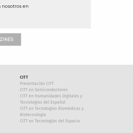
 nosotros en
ZINES
CITT
Presentación CITT
CITT en Semiconductores
CITT en Humanidades Digitales y
Tecnologías del Español
CITT en Tecnologías Biomédicas y
Biotecnología
CITT en Tecnologías del Espacio