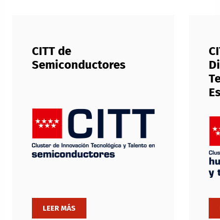
CITT de
C
Semiconductores
Di
Te
E