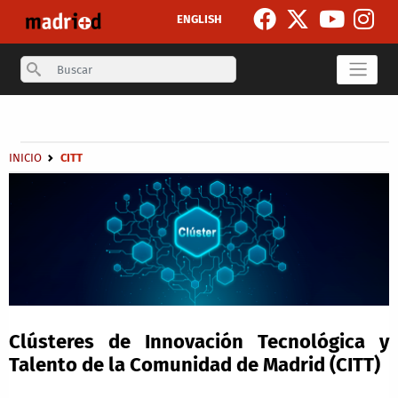
Skip to main content
ENGLISH
Search
Secondary breadcrumb
Breadcrumb
INICIO
CITT
Clústeres de Innovación Tecnológica y
Talento de la Comunidad de Madrid (CITT)