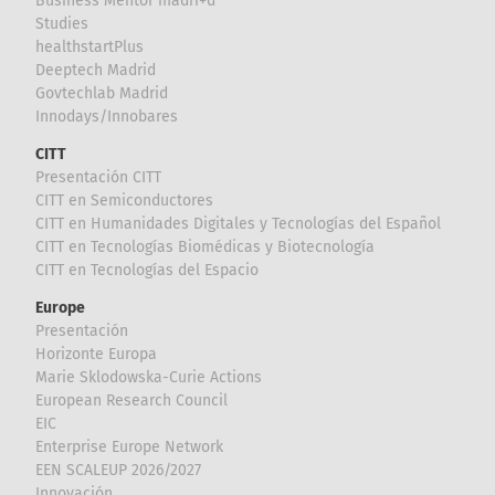
Business Mentor madri+d
Studies
healthstartPlus
Deeptech Madrid
Govtechlab Madrid
Innodays/Innobares
CITT
Presentación CITT
CITT en Semiconductores
CITT en Humanidades Digitales y Tecnologías del Español
CITT en Tecnologías Biomédicas y Biotecnología
CITT en Tecnologías del Espacio
Europe
Presentación
Horizonte Europa
Marie Sklodowska-Curie Actions
European Research Council
EIC
Enterprise Europe Network
EEN SCALEUP 2026/2027
Innovación