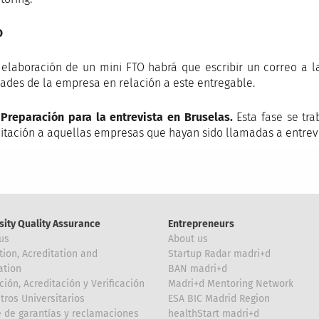
O
 elaboración de un mini FTO habrá que escribir un correo a l
ades de la empresa en relación a este entregable.
 Preparación para la entrevista en Bruselas.
Esta fase se tra
vitación a aquellas empresas que hayan sido llamadas a entrevi
sity Quality Assurance
Entrepreneurs
us
About us
tion, Acreditation and
Startup Radar madri+d
ation
BAN madri+d
ción, Acreditación y Verificación
Madri+d Mentoring Network
tros Universitarios
ESA BIC Madrid Region
 de garantías y reclamaciones
healthStart madri+d