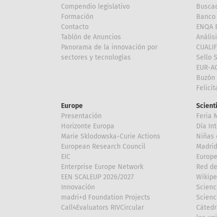
Compendio legislativo
Buscad
Formación
Banco 
Contacto
ENQA E
Tablón de Anuncios
Anális
Panorama de la innovación por
CUALI
sectores y tecnologías
Sello 
EUR-A
Buzón 
Felici
Europe
Scient
Presentación
Feria 
Horizonte Europa
Día In
Marie Sklodowska-Curie Actions
Niñas 
European Research Council
Madri
EIC
Europe
Enterprise Europe Network
Red de
EEN SCALEUP 2026/2027
Wikipe
Innovación
Scienc
madri+d Foundation Projects
Scienc
Call4Evaluators RIVCircular
Cátedr