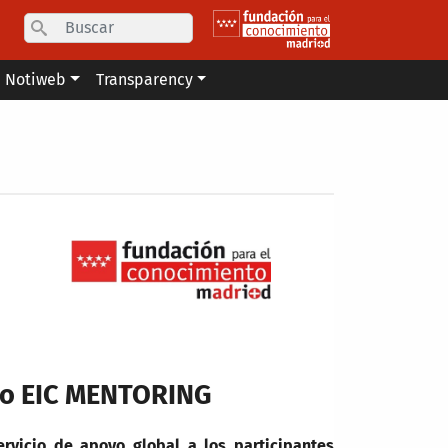
Search
Notiweb
Transparency
cio EIC MENTORING
ervicio de apoyo global a los participantes