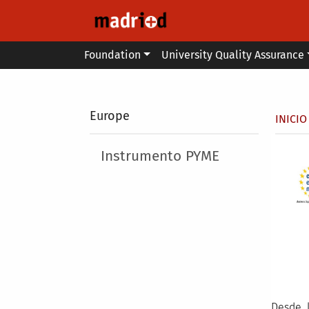
Skip to main content
Main menu
Foundation
University Quality Assurance
Secondary breadcrumb
Europe
Brea
INICIO
Main menu
Instrumento PYME
Desde 