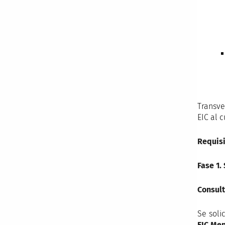
Transve
EIC al 
Requisi
Fase 1.
Consult
Se soli
EIC Men