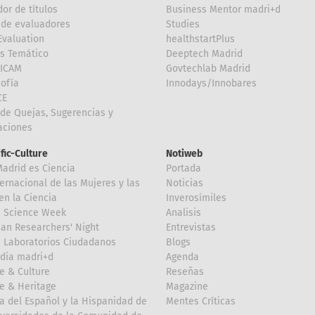
or de títulos
Business Mentor madri+d
de evaluadores
Studies
valuation
healthstartPlus
is Temático
Deeptech Madrid
FICAM
Govtechlab Madrid
Sofía
Innodays/Innobares
CE
de Quejas, Sugerencias y
taciones
ific-Culture
Notiweb
Madrid es Ciencia
Portada
ternacional de las Mujeres y las
Noticias
en la Ciencia
Inverosímiles
d Science Week
Analisis
an Researchers' Night
Entrevistas
 Laboratorios Ciudadanos
Blogs
dia madri+d
Agenda
e & Culture
Reseñas
e & Heritage
Magazine
a del Español y la Hispanidad de
Mentes Críticas