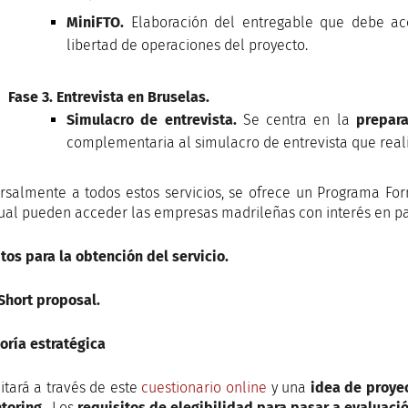
MiniFTO.
Elaboración del entregable que debe aco
libertad de operaciones del proyecto.
Fase 3. Entrevista en Bruselas.
Simulacro de entrevista.
Se centra en la
prepara
complementaria al simulacro de entrevista que reali
rsalmente a todos estos servicios, se ofrece un
Programa For
cual pueden acceder las empresas madrileñas con interés en par
tos para la obtención del servicio.
 Short proposal.
oría estratégica
citará a través de este
cuestionario online
y una
idea de proye
toring
. Los
requisitos de elegibilidad
para pasar a evaluaci