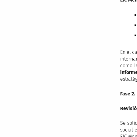
En el c
interna
como la
inform
estraté
Fase 2.
Revisi
Se soli
social 
EIC Men