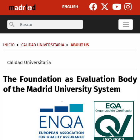
Skip to main content
ENGLISH
Search
Breadcrumb
INICIO
CALIDAD UNIVERSITARIA
ABOUT US
Secondary breadcrumb
Calidad Universitaria
The Foundation as Evaluation Body
of the Madrid University System