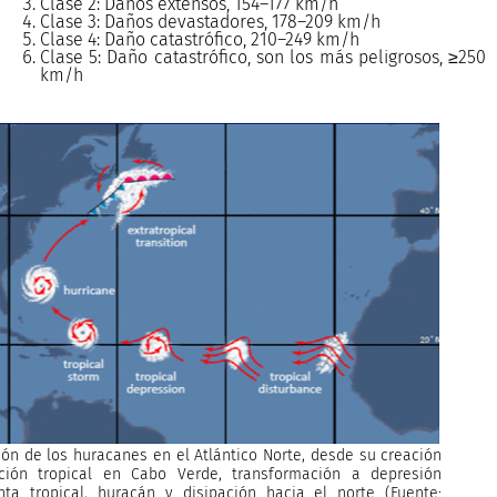
Clase 2: Daños extensos, 154–177 km/h
Clase 3: Daños devastadores, 178–209 km/h
Clase 4: Daño catastrófico, 210–249 km/h
Clase 5: Daño catastrófico, son los más peligrosos, ≥250
km/h
ción de los huracanes en el Atlántico Norte, desde su creación
ción tropical en Cabo Verde, transformación a depresión
enta tropical, huracán y disipación hacia el norte (Fuente: