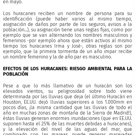
en mayo.
Los huracanes reciben un nombre de persona para su
identificación (puede haber varios al mismo tiempo,
asignación de daños por parte de los seguros, avisos a la
población...), su asignación tiene unas reglas fijas, como por
ejemplo que se van alternando los nombres masculinos y
femeninos -por ejemplo ahora que están activos al mismo
tiempo los huracanes Irma y José-, otras reglas son por
ejemplo, que la primera tormenta de un año impar recibe
un nombre femenino y la de año par es masculino.
EFECTOS DE LOS HURACANES: RIESGO AMBIENTAL PARA LA
POBLACIÓN
Pese a que lo más llamativo de un huracán son los
elevados vientos, su peligrosidad sobre todo viene
determinada por las lluvias que deja (el último Huracán en
Houston, EE.UU. dejó lluvias superiores a los 1.000mm en
pocos días, ¡la misma cantidad que las lluvias de todo el
año en muchas zonas de montaña de la Sierra de Madrid!),
éstas lluvias generan enormes inundaciones (que en EE.UU.
suponen hasta el 25% de las muertes debidas a huracanes),
y la elevación del nivel de las aguas del mar, que
combinado con las mareas, puede generar marejadas