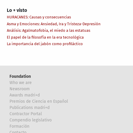
Lo + visto
HURACANES: Causas y consecuencias
Asma y Emociones: Ansiedad, Ira y Tristeza-Depresión
Análisis: Agalmatofobia, el miedo a las estatuas
El papel de la filosofía en la era tecnológica
La importancia del jabón como profiláctico
Foundation
Who we are
Newsroom
Awards madri+d
Premios de Ciencia en Español
Publications madri+d
Contractor Portal
Compendio legislativo
Formación
Contacto