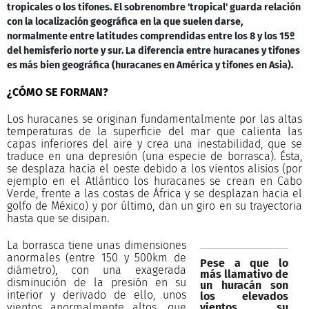
tropicales o los tifones. El sobrenombre 'tropical' guarda relación
con la localización geográfica en la que suelen darse,
normalmente entre latitudes comprendidas entre los 8 y los 15º
del hemisferio norte y sur. La diferencia entre huracanes y tifones
es más bien geográfica (huracanes en América y tifones en Asia).
¿CÓMO SE FORMAN?
Los huracanes se originan fundamentalmente por las altas
temperaturas de la superficie del mar que calienta las
capas inferiores del aire y crea una inestabilidad, que se
traduce en una depresión (una especie de borrasca). Ésta,
se desplaza hacia el oeste debido a los vientos alisios (por
ejemplo en el Atlántico los huracanes se crean en Cabo
Verde, frente a las costas de África y se desplazan hacia el
golfo de México) y por último, dan un giro en su trayectoria
hasta que se disipan.
La borrasca tiene unas dimensiones
anormales (entre 150 y 500km de
Pese a que lo
diámetro), con una exagerada
más llamativo de
disminución de la presión en su
un huracán son
interior y derivado de ello, unos
los elevados
vientos, su
vientos anormalmente altos, que