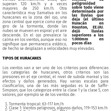
peligrosidad
superan 120 km/h y a veces
sobre todo viene
mayores de 250 km/h. Otra
determinada por
característica muy llamativa en los
las lluvias que
huracanes es la zona del ojo, una
deja (el último
zona central que ejerce como eje de
Huracán en
giro de la tormenta, donde las
Houston, EE.UU.
nubes se mueven en espiral y el aire
dejó lluvias
superiores a los
desciende. En el ojo prevalece la
1.000mm en
calma en los vientos, aunque eso no
pocos días
signifique que permanezca estático,
de hecho se desplazan a velocidades muy elevadas.
TIPOS DE HURACANES
Los vientos van a ser uno de los criterios para diferencias
las categorías de huracanes, otros criterios son las
presiones en el eje central, el nivel de subida mareal y los
efectos y daños generados. Hay varias escalas para
clasificarlos, una de las más seguidas es la de Saffir-
Simpson, que los categoriza entre la clase 1 y la clase 5, con
valores, por ejemplo se de los vientos de:
Tormenta tropical: 63–117 km/h
Clase 1: Vientos peligrosos, algunos daños, 119–153 km/h