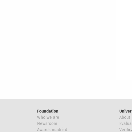
Foundation
Univer
Who we are
About 
Newsroom
Evalua
Awards madri+d
Verific