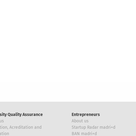
sity Quality Assurance
Entrepreneurs
us
About us
tion, Acreditation and
Startup Radar madri+d
ation
BAN madri+d