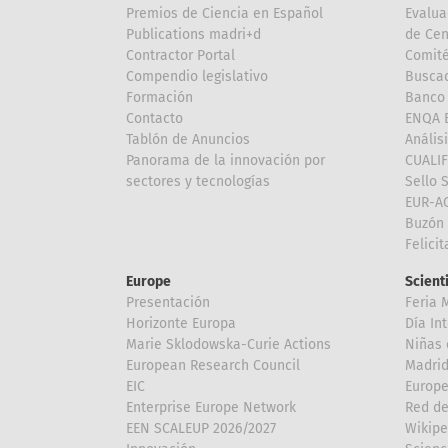
Premios de Ciencia en Español
Evalua
Publications madri+d
de Cen
Contractor Portal
Comité
Compendio legislativo
Buscad
Formación
Banco 
Contacto
ENQA E
Tablón de Anuncios
Anális
Panorama de la innovación por
CUALI
sectores y tecnologías
Sello 
EUR-A
Buzón 
Felici
Europe
Scient
Presentación
Feria 
Horizonte Europa
Día In
Marie Sklodowska-Curie Actions
Niñas 
European Research Council
Madri
EIC
Europe
Enterprise Europe Network
Red de
EEN SCALEUP 2026/2027
Wikipe