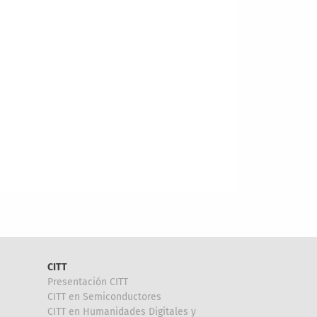
CITT
Presentación CITT
CITT en Semiconductores
CITT en Humanidades Digitales y