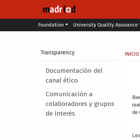
Skip to main content
Main menu
Foundation
University Quality Assurance
Secondary breadcrumb
Transparency
Brea
INICIO
Main menu
Documentación del
canal ético
Comunicación a
colaboradores y grupos
de interés