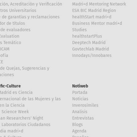
ción, Acreditación y Verificación
Madri+d Mentoring Network
tros Universitarios
ESA BIC Madrid Region
 de garantías y reclamaciones
healthStart madri+d
or de títulos
Business Mentor madri+d
de evaluadores
Studies
valuation
healthstartPlus
is Temático
Deeptech Madrid
FICAM
Govtechlab Madrid
Sofía
Innodays/Innobares
CE
de Quejas, Sugerencias y
taciones
ific-Culture
Notiweb
Madrid es Ciencia
Portada
ternacional de las Mujeres y las
Noticias
en la Ciencia
Inverosímiles
d Science Week
Analisis
an Researchers' Night
Entrevistas
 Laboratorios Ciudadanos
Blogs
dia madri+d
Agenda