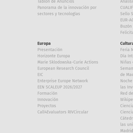
Tablón de Anuncios
Anális
Panorama de la innovación por
CUALI
sectores y tecnologías
Sello 
EUR-A
Buzón 
Felici
Europa
Cultura
Presentación
Feria 
Horizonte Europa
Día In
Marie Sklodowska-Curie Actions
Niñas 
European Research Council
Semana
EIC
de Mad
Enterprise Europe Network
Noche 
EEN SCALEUP 2026/2027
las In
Formación
Red de
Innovación
Wikipe
Proyectos
Cienci
Call4Evaluators RIVCircular
Cienci
Cátedr
las un
Madri