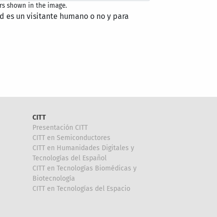
rs shown in the image.
ed es un visitante humano o no y para
CITT
Presentación CITT
CITT en Semiconductores
CITT en Humanidades Digitales y
Tecnologías del Español
CITT en Tecnologías Biomédicas y
Biotecnología
CITT en Tecnologías del Espacio