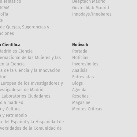
is Temático
Deeptech Madrid
FICAM
Govtechlab Madrid
Sofía
Innodays/Innobares
CE
de Quejas, Sugerencias y
taciones
 Científica
Notiweb
Madrid es Ciencia
Portada
ternacional de las Mujeres y las
Noticias
en la Ciencia
Inverosímiles
 de la Ciencia y la Innovación
Analisis
rid
Entrevistas
Europea de los Investigadores y
Blogs
vestigadoras de Madrid
Agenda
 Laboratorios Ciudadanos
Reseñas
dia madri+d
Magazine
a y Cultura
Mentes Críticas
a y Patrimonio
a del Español y la Hispanidad de
iversidades de la Comunidad de
d