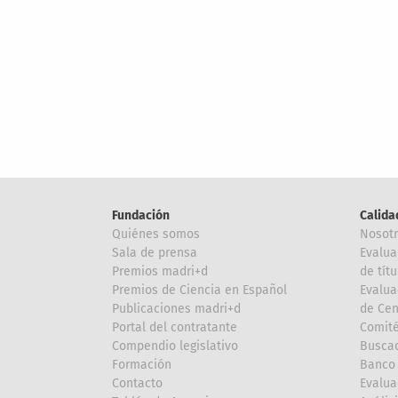
Fundación
Calida
Quiénes somos
Nosot
Sala de prensa
Evalua
Premios madri+d
de títu
Premios de Ciencia en Español
Evalua
Publicaciones madri+d
de Cen
Portal del contratante
Comité
Compendio legislativo
Buscad
Formación
Banco 
Contacto
Evalua