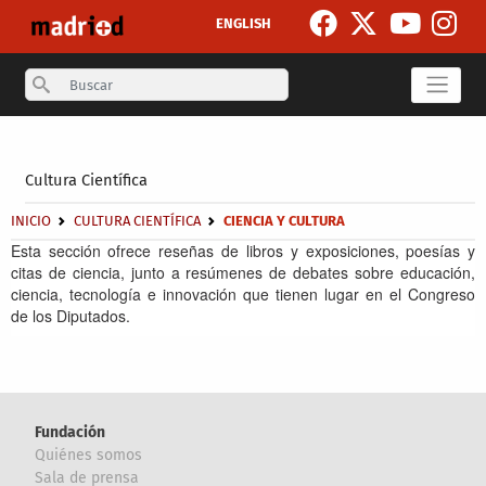
Pasar al contenido principal
ENGLISH
Search
Secondary breadcrumb
Cultura Científica
Sobrescribir enlaces de ayuda a la navegación
INICIO
CULTURA CIENTÍFICA
CIENCIA Y CULTURA
Esta sección ofrece reseñas de libros y exposiciones, poesías y
citas de ciencia, junto a resúmenes de debates sobre educación,
ciencia, tecnología e innovación que tienen lugar en el Congreso
de los Diputados.
Fundación
Quiénes somos
Sala de prensa