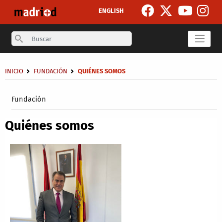
Pasar al contenido principal
ENGLISH
Search
Sobrescribir enlaces de ayuda a la navegación
INICIO
FUNDACIÓN
QUIÉNES SOMOS
Secondary breadcrumb
Fundación
Quiénes somos