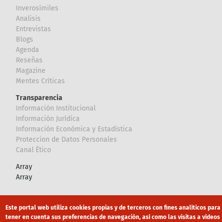
Inverosímiles
Analisis
Entrevistas
Blogs
Agenda
Reseñas
Magazine
Mentes Críticas
Transparencia
Información Institucional
Información Jurídica
Información Económica y Estadística
Proteccion de Datos Personales
Canal Ético
Array
Array
Footer
Canal Ético
eduroam
Mapa Web
Este portal web utiliza cookies propias y de terceros con fines analíticos para
tener en cuenta sus preferencias de navegación, así como las visitas a vídeos
Política privacidad
Política de cookies
Aviso legal