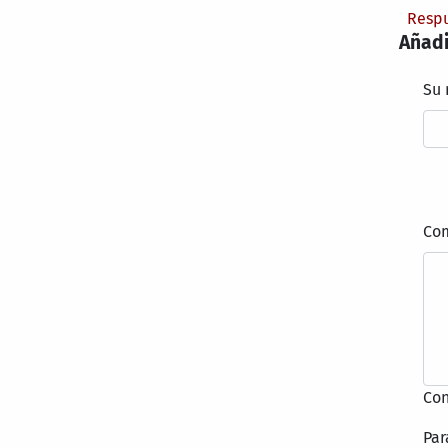
Resp
Añadi
Su
Co
Con
Par