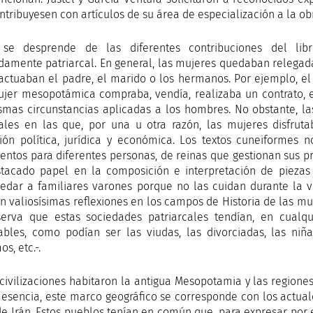
ntribuyesen con artículos de su área de especialización a la ob
se desprende de las diferentes contribuciones del lib
amente patriarcal. En general, las mujeres quedaban relega
actuaban el padre, el marido o los hermanos. Por ejemplo, el
jer mesopotámica compraba, vendía, realizaba un contrato, 
smas circunstancias aplicadas a los hombres. No obstante, la
ales en las que, por una u otra razón, las mujeres disfru
ión política, jurídica y económica. Los textos cuneiformes
ntos para diferentes personas, de reinas que gestionan sus p
tacado papel en la composición e interpretación de piezas
edar a familiares varones porque no las cuidan durante la ve
an valiosísimas reflexiones en los campos de Historia de las mu
erva que estas sociedades patriarcales tendían, en cualq
ables, como podían ser las viudas, las divorciadas, las niñ
s, etc.-.
civilizaciones habitaron la antigua Mesopotamia y las regiones c
 esencia, este marco geográfico se corresponde con los actuales 
de Irán. Estos pueblos tenían en común que, para expresar por e