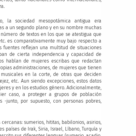
ra.
ro, la sociedad mesopotámica antigua era
das a un segundo plano y en su nombre muchas
 número de textos en los que se atestigua que
etc. es comparativamente muy bajo respecto a
s fuentes reflejan una multitud de situaciones
taban de cierta independencia y capacidad de
 nos hablan de mujeres escribas que redactan
ropias administraciones, de mujeres que tienen
 musicales en la corte, de otras que deciden
jez, etc. Aun siendo excepciones, estos datos
jeres y en los estudios género. Adicionalmente,
uier caso, a proteger a grupos de población
as -junto, por supuesto, con personas pobres,
ercanas: sumerios, hititas, babilonios, asirios,
países de Irak, Siria, Israel, Líbano, Turquía y
scrito sus diferentes lenguas (sumerio, acadio,