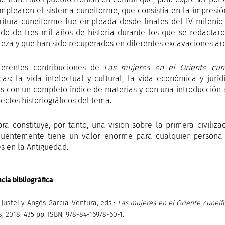
 emplearon el sistema cuneiforme, que consistía en la impresión
ritura cuneiforme fue empleada desde finales del IV milenio a.
do de tres mil años de historia durante los que se redactaro
leza y que han sido recuperados en diferentes excavaciones ar
ferentes contribuciones de
Las mujeres en el Oriente cun
cas: la vida intelectual y cultural, la vida económica y juríd
 con un completo índice de materias y con una introducción a
ectos historiográficos del tema.
bra constituye, por tanto, una visión sobre la primera civiliz
uentemente tiene un valor enorme para cualquier persona 
s en la Antigüedad.
cia bibliográfica
:
. Justel y Angès Garcia-Ventura, eds.:
Las mujeres en el Oriente cunei
, 2018. 435 pp. ISBN: 978-84-16978-60-1.