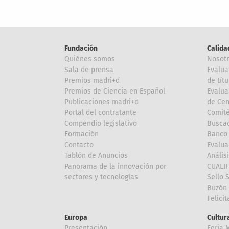
Fundación
Calida
Quiénes somos
Nosot
Sala de prensa
Evalua
Premios madri+d
de títu
Premios de Ciencia en Español
Evalua
Publicaciones madri+d
de Cen
Portal del contratante
Comité
Compendio legislativo
Buscad
Formación
Banco 
Contacto
Evalua
Tablón de Anuncios
Anális
Panorama de la innovación por
CUALI
sectores y tecnologías
Sello 
Buzón 
Felici
Europa
Cultura
Presentación
Feria 