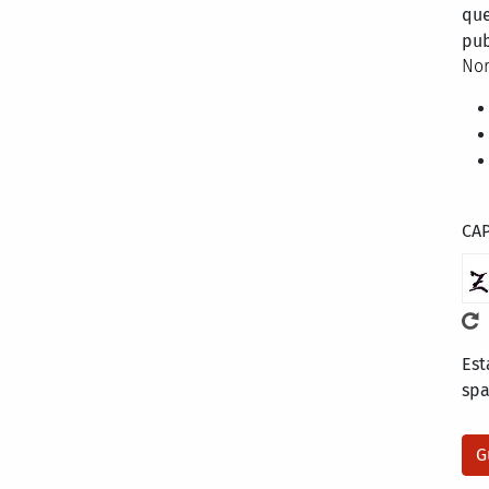
que
pub
Nor
CA
Est
sp