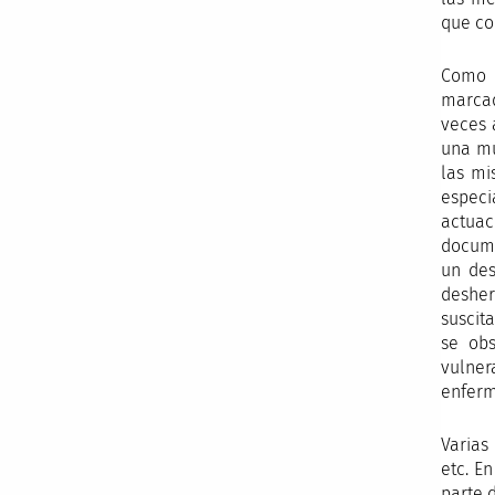
que co
Como 
marcad
veces 
una mu
las mi
especi
actuac
docume
un des
desher
suscit
se obs
vulner
enfermo
Varias 
etc. En
parte 