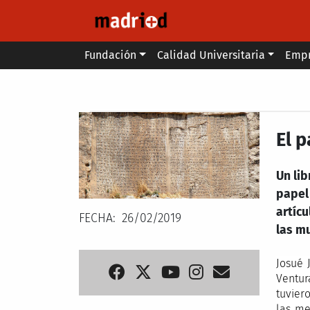
Pasar al contenido principal
Main menu
Fundación
Calidad Universitaria
Emp
Secondary breadcrumb
El 
Un lib
papel
artícu
FECHA
26/02/2019
las m
Josué 
Ventur
tuvier
las me