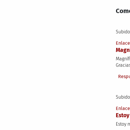
Come
Subido
Enlac
Magní
Magníf
Gracia
Resp
Subido
Enlac
Estoy
Estoy 