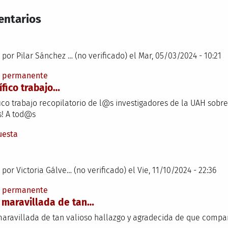
ntarios
 por
Pilar Sánchez … (no verificado)
el Mar, 05/03/2024 - 10:21
e permanente
fico trabajo…
ico trabajo recopilatorio de l@s investigadores de la UAH sobr
s! A tod@s
uesta
 por
Victoria Gálve… (no verificado)
el Vie, 11/10/2024 - 22:36
e permanente
 maravillada de tan…
maravillada de tan valioso hallazgo y agradecida de que compart