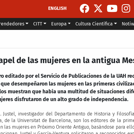
ENGLISH
rendedores
CITT
Europa
Cultura Científica
Noti
papel de las mujeres en la antigua 
ro editado por el Servicio de Publicaciones de la UAH r
 que desempeñaron las mujeres en las primeras civilizac
los muestran que había una multitud de situaciones dife
ujeres disfrutaron de un alto grado de independencia.
J. Justel, investigador del Departamento de Historia y Filosof
a, de la Universitat de Barcelona, son los editores de la pr
on las mujeres en Próximo Oriente Antiguo, basándose para el
ncionan. Justel y García-Ventura solicitaron a reconocidos ex