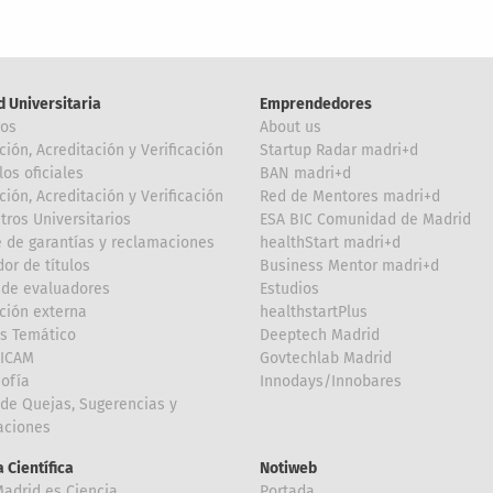
d Universitaria
Emprendedores
ros
About us
ción, Acreditación y Verificación
Startup Radar madri+d
los oficiales
BAN madri+d
ción, Acreditación y Verificación
Red de Mentores madri+d
tros Universitarios
ESA BIC Comunidad de Madrid
 de garantías y reclamaciones
healthStart madri+d
or de títulos
Business Mentor madri+d
de evaluadores
Estudios
ción externa
healthstartPlus
is Temático
Deeptech Madrid
FICAM
Govtechlab Madrid
Sofía
Innodays/Innobares
de Quejas, Sugerencias y
taciones
 Científica
Notiweb
Madrid es Ciencia
Portada