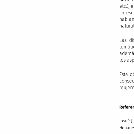
etc.),
La esc
hablan
natura
Las di
temáti
además
los asp
Esta o
consec
mujere
Referen
Josué J
Henares