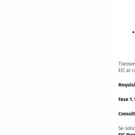
Transve
EIC al 
Requisi
Fase 1.
Consult
Se soli
EIC Men