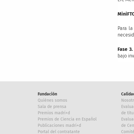
MiniFT
Para la
necesid
Fase 3.
bajo in
Fundación
Calida
Quiénes somos
Nosot
Sala de prensa
Evalua
Premios madri+d
de títu
Premios de Ciencia en Español
Evalua
Publicaciones madri+d
de Cen
Portal del contratante
Comité