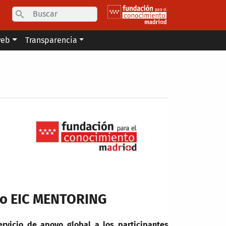
Search
web
Transparencia
cio EIC MENTORING
ervicio de apoyo global a los participantes