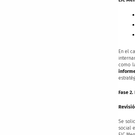
En el c
interna
como la
inform
estraté
Fase 2.
Revisi
Se soli
social 
EIC Men