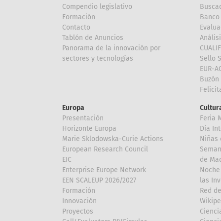
Compendio legislativo
Buscad
Formación
Banco 
Contacto
Evalua
Tablón de Anuncios
Anális
Panorama de la innovación por
CUALI
sectores y tecnologías
Sello 
EUR-A
Buzón 
Felici
Europa
Cultura
Presentación
Feria 
Horizonte Europa
Día In
Marie Sklodowska-Curie Actions
Niñas 
European Research Council
Semana
EIC
de Mad
Enterprise Europe Network
Noche 
EEN SCALEUP 2026/2027
las In
Formación
Red de
Innovación
Wikipe
Proyectos
Cienci