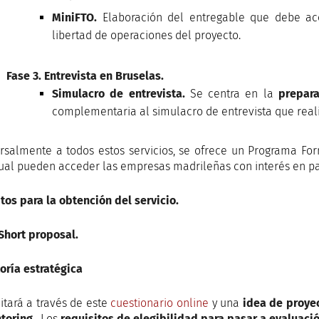
MiniFTO.
Elaboración del entregable que debe aco
libertad de operaciones del proyecto.
Fase 3. Entrevista en Bruselas.
Simulacro de entrevista.
Se centra en la
prepara
complementaria al simulacro de entrevista que reali
rsalmente a todos estos servicios, se ofrece un
Programa For
cual pueden acceder las empresas madrileñas con interés en par
tos para la obtención del servicio.
 Short proposal.
oría estratégica
citará a través de este
cuestionario online
y una
idea de proye
toring
. Los
requisitos de elegibilidad
para pasar a evaluaci