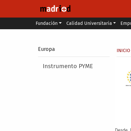
Pasar al contenido principal
Main menu
Fundación
Calidad Universitaria
Emp
Secondary breadcrumb
Europa
Sobr
INICIO
Main menu
Instrumento PYME
Desde 