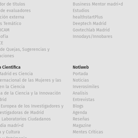
or de títulos
Business Mentor madri+d
de evaluadores
Estudios
ción externa
healthstartPlus
is Temático
Deeptech Madrid
FICAM
Govtechlab Madrid
Sofía
Innodays/Innobares
CE
de Quejas, Sugerencias y
taciones
 Científica
Notiweb
Madrid es Ciencia
Portada
ternacional de las Mujeres y las
Noticias
en la Ciencia
Inverosímiles
 de la Ciencia y la Innovación
Analisis
rid
Entrevistas
Europea de los Investigadores y
Blogs
vestigadoras de Madrid
Agenda
 Laboratorios Ciudadanos
Reseñas
dia madri+d
Magazine
a y Cultura
Mentes Críticas