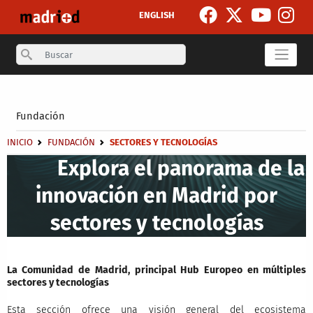
Pasar al contenido principal
ENGLISH
Search
Secondary breadcrumb
Fundación
Sobrescribir enlaces de ayuda a la navegación
INICIO
FUNDACIÓN
SECTORES Y TECNOLOGÍAS
Explora el panorama de la
innovación en Madrid por
sectores y tecnologías
La Comunidad de Madrid, principal Hub Europeo en múltiples
sectores y tecnologías
Esta sección ofrece una visión general del ecosistema