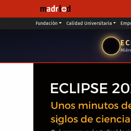
Pasar al contenido principal
Main menu
Fundación
Calidad Universitaria
Emp
EC
Miér
Anterior