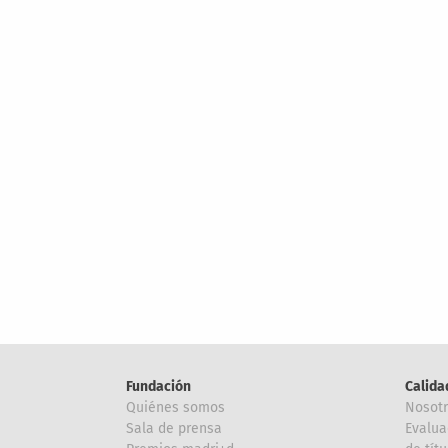
Fundación
Calida
Quiénes somos
Nosot
Sala de prensa
Evalua