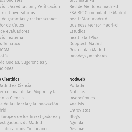
los oficiales
BAN madri+d
ción, Acreditación y Verificación
Red de Mentores madri+d
tros Universitarios
ESA BIC Comunidad de Madrid
 de garantías y reclamaciones
healthStart madri+d
or de títulos
Business Mentor madri+d
de evaluadores
Estudios
ción externa
healthstartPlus
is Temático
Deeptech Madrid
FICAM
Govtechlab Madrid
Sofía
Innodays/Innobares
de Quejas, Sugerencias y
taciones
 Científica
Notiweb
Madrid es Ciencia
Portada
ternacional de las Mujeres y las
Noticias
en la Ciencia
Inverosímiles
 de la Ciencia y la Innovación
Analisis
rid
Entrevistas
Europea de los Investigadores y
Blogs
vestigadoras de Madrid
Agenda
 Laboratorios Ciudadanos
Reseñas