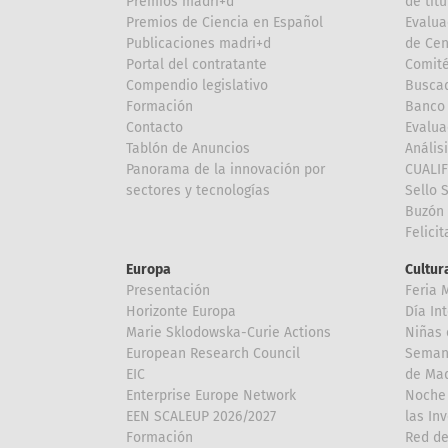
Premios madri+d
de títu
Premios de Ciencia en Español
Evalua
Publicaciones madri+d
de Cen
Portal del contratante
Comité
Compendio legislativo
Buscad
Formación
Banco 
Contacto
Evalua
Tablón de Anuncios
Anális
Panorama de la innovación por
CUALI
sectores y tecnologías
Sello 
Buzón 
Felici
Europa
Cultura
Presentación
Feria 
Horizonte Europa
Día In
Marie Sklodowska-Curie Actions
Niñas 
European Research Council
Semana
EIC
de Mad
Enterprise Europe Network
Noche 
EEN SCALEUP 2026/2027
las In
Formación
Red de