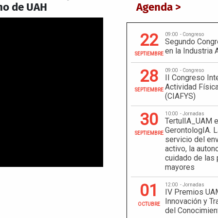
no de UAH
Agenda >