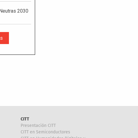
CITT
Presentación CITT
CITT en Semiconductores