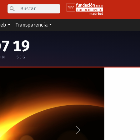
Search
web
Transparencia
07
18
IN
SEG
Siguiente