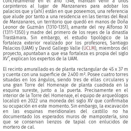
concretamente en el año 1346, mandan venir a unos
carpinteros al lugar de Manzanares para adobar los
palacios que y (ahí) están en que poseemos, una referencia
que alude por tanto a una residencia en las tierras del Real
de Manzanares, un territorio que quedó en manos de Doña
Leonor de Guzmán (1310-1351), amante del rey Alfonso XI
(1311-1350) y madre del primero de los reyes de la dinastía
Trastámara. Sin embargo, el estudio tipológico de la
fortaleza exterior realizado por los profesores, Santiago
Palacios (UAM) y David Gallego Valle (
UCLM
), miembros del
proyecto, apuntaban a que esa fortaleza es propia del siglo
XV”, explican los expertos de la UAM.
El recinto amurallado es de planta rectangular de 45 x 37 m
y cuenta con una superficie de 2.400 m². Posee cuatro torres
situadas en los ángulos, siendo tres de ellas circulares y
una gran Torre del Homenaje de planta cuadrada en la
esquina sureste, junto a la puerta. Precisamente en el
interior de la Torre del Homenaje, el equipo de arqueólogos
localizó en 2022 una moneda del siglo XV que confirmaba
su ocupación en este momento. Sin embargo, la excavación
en las esquinas meridionales del castillo no ha
documentado los esperados muros de mampostería, sino
que se conservan lienzos de tapial con enlucidos de
mortero de cal.