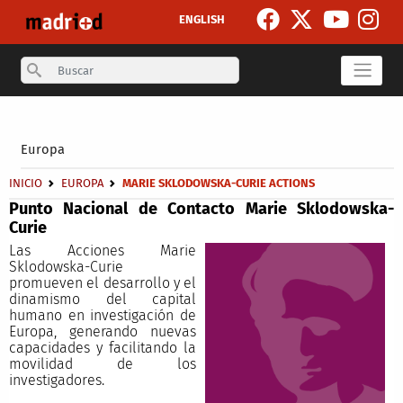
Pasar al contenido principal
ENGLISH
Search
Secondary breadcrumb
Europa
Sobrescribir enlaces de ayuda a la navegación
INICIO
EUROPA
MARIE SKLODOWSKA-CURIE ACTIONS
Punto Nacional de Contacto Marie Sklodowska-
Curie
Las Acciones Marie
Sklodowska-Curie
promueven el desarrollo y el
dinamismo del capital
humano en investigación de
Europa, generando nuevas
capacidades y facilitando la
movilidad de los
investigadores.