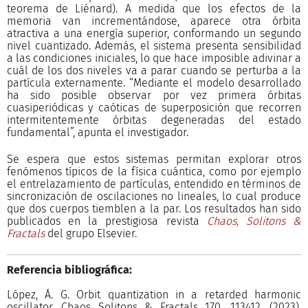
teorema de Liénard). A medida que los efectos de la
memoria van incrementándose, aparece otra órbita
atractiva a una energía superior, conformando un segundo
nivel cuantizado. Además, el sistema presenta sensibilidad
a las condiciones iniciales, lo que hace imposible adivinar a
cuál de los dos niveles va a parar cuando se perturba a la
partícula externamente. “Mediante el modelo desarrollado
ha sido posible observar por vez primera órbitas
cuasiperiódicas y caóticas de superposición que recorren
intermitentemente órbitas degeneradas del estado
fundamental”, apunta el investigador.
Se espera que estos sistemas permitan explorar otros
fenómenos típicos de la física cuántica, como por ejemplo
el entrelazamiento de partículas, entendido en términos de
sincronización de oscilaciones no lineales, lo cual produce
que dos cuerpos tiemblen a la par. Los resultados han sido
publicados en la prestigiosa revista
Chaos, Solitons &
Fractals
del grupo Elsevier.
Referencia bibliográfica:
López, Á. G. Orbit quantization in a retarded harmonic
oscillator. Chaos Solitons & Fractals 170, 113412, (2023).