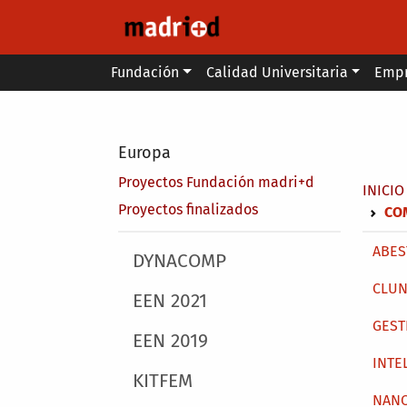
Pasar al contenido principal
Main menu
Fundación
Calidad Universitaria
Emp
Secondary breadcrumb
Europa
Proyectos Fundación madri+d
Sobr
INICIO
Proyectos finalizados
CO
Main 
ABEST
Main menu
DYNACOMP
CLUN
EEN 2021
GEST
EEN 2019
INTE
KITFEM
NAN