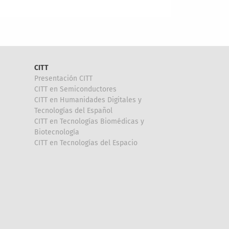
CITT
Presentación CITT
CITT en Semiconductores
CITT en Humanidades Digitales y
Tecnologías del Español
CITT en Tecnologías Biomédicas y
Biotecnología
CITT en Tecnologías del Espacio