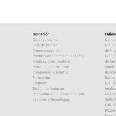
Fundación
Calida
Quiénes somos
Nosot
Sala de prensa
Evalua
Premios madri+d
de títu
Premios de Ciencia en Español
Evalua
Publicaciones madri+d
de Cen
Portal del contratante
Comité
Compendio legislativo
Buscad
Formación
Banco 
Contacto
Evalua
Tablón de Anuncios
Anális
Panorama de la innovación por
CUALI
sectores y tecnologías
Sello 
EUR-A
Buzón 
Felici