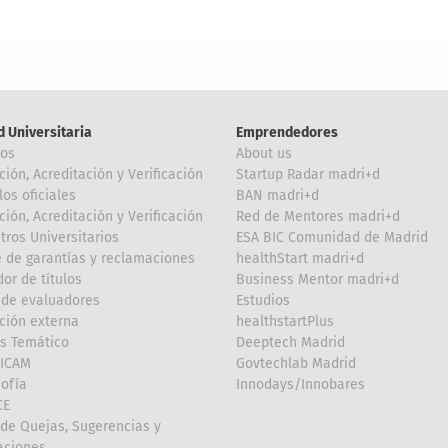
d Universitaria
Emprendedores
ros
About us
ción, Acreditación y Verificación
Startup Radar madri+d
los oficiales
BAN madri+d
ción, Acreditación y Verificación
Red de Mentores madri+d
tros Universitarios
ESA BIC Comunidad de Madrid
 de garantías y reclamaciones
healthStart madri+d
or de títulos
Business Mentor madri+d
de evaluadores
Estudios
ción externa
healthstartPlus
is Temático
Deeptech Madrid
FICAM
Govtechlab Madrid
Sofía
Innodays/Innobares
CE
de Quejas, Sugerencias y
taciones