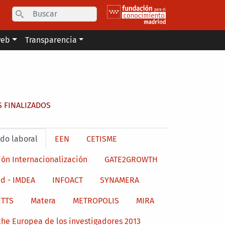
Search
web
Transparencia
 FINALIZADOS
do laboral
EEN
CETISME
ión Internacionalización
GATE2GROWTH
d - IMDEA
INFOACT
SYNAMERA
ITTS
Matera
METROPOLIS
MIRA
he Europea de los investigadores 2013