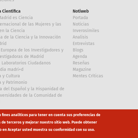
 Científica
Notiweb
Madrid es Ciencia
Portada
ternacional de las Mujeres y las
Noticias
en la Ciencia
Inverosímiles
 de la Ciencia y la Innovación
Analisis
rid
Entrevistas
Europea de los Investigadores y
Blogs
vestigadoras de Madrid
Agenda
 Laboratorios Ciudadanos
Reseñas
dia madri+d
Magazine
a y Cultura
Mentes Críticas
a y Patrimonio
a del Español y la Hispanidad de
iversidades de la Comunidad de
d
n fines analíticos para tener en cuenta sus preferencias de
s de terceros y mejorar nuestro sitio web. Puede obtener
o en Aceptar usted muestra su conformidad con su uso.
co
eduroam
Mapa Web
Política privacidad