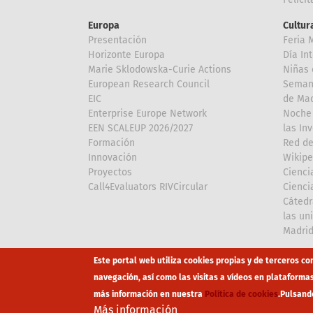
Europa
Cultura
Presentación
Feria 
Horizonte Europa
Día In
Marie Sklodowska-Curie Actions
Niñas 
European Research Council
Semana
EIC
de Mad
Enterprise Europe Network
Noche 
EEN SCALEUP 2026/2027
las In
Formación
Red de
Innovación
Wikipe
Proyectos
Cienci
Call4Evaluators RIVCircular
Cienci
Cátedr
las un
Madri
Array
Array
Este portal web utiliza cookies propias y de terceros co
navegación, así como las visitas a vídeos en plataforma
más información en nuestra
Política de cookies
.
Pulsand
Footer
Canal Éti
Más información