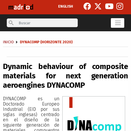
Pasar al contenido principal
ENGLISH
Search
Sobrescribir enlaces de ayuda a la navegación
INICIO
DYNACOMP (HORIZONTE 2020)
Secondary breadcrumb
Dynamic behaviour of composite
materials for next generation
aeroengines DYNACOMP
DYNACOMP es un
Doctorado Europeo
Industrial (EID por sus
siglas inglesas) centrado
en el diseño de la
siguiente generación de
materiales compuestos