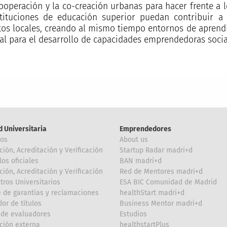
cooperación y la co-creación urbanas para hacer frente a 
stituciones de educación superior puedan contribuir 
tos locales, creando al mismo tiempo entornos de aprendi
al para el desarrollo de capacidades emprendedoras soci
d Universitaria
Emprendedores
ros
About us
ción, Acreditación y Verificación
Startup Radar madri+d
los oficiales
BAN madri+d
ción, Acreditación y Verificación
Red de Mentores madri+d
tros Universitarios
ESA BIC Comunidad de Madrid
 de garantías y reclamaciones
healthStart madri+d
or de títulos
Business Mentor madri+d
de evaluadores
Estudios
ción externa
healthstartPlus