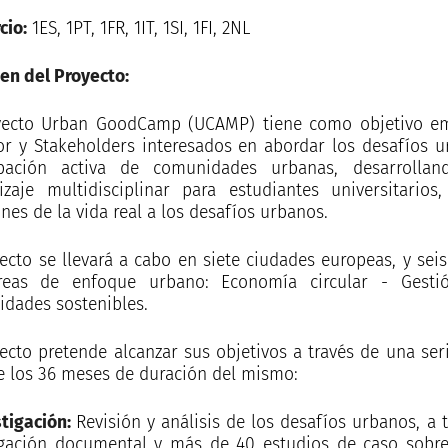
cio:
1ES, 1PT, 1FR, 1IT, 1SI, 1FI, 2NL
n del Proyecto:
yecto Urban GoodCamp (UCAMP) tiene como objetivo emp
or y Stakeholders interesados en abordar los desafíos u
ipación activa de comunidades urbanas, desarrolla
izaje multidisciplinar para estudiantes universitarios
nes de la vida real a los desafíos urbanos.
yecto se llevará a cabo en siete ciudades europeas, y sei
reas de enfoque urbano: Economía circular - Gesti
dades sostenibles.
yecto pretende alcanzar sus objetivos a través de una ser
e los 36 meses de duración del mismo:
stigación:
Revisión y análisis de los desafíos urbanos, a 
igación documental y más de 40 estudios de caso sobr