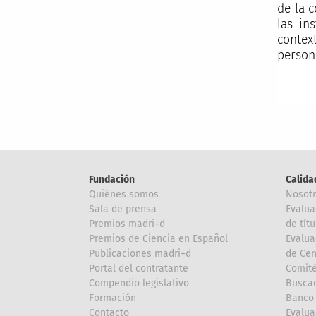
de la 
las in
contex
person
Fundación
Calida
Quiénes somos
Nosot
Sala de prensa
Evalua
Premios madri+d
de títu
Premios de Ciencia en Español
Evalua
Publicaciones madri+d
de Cen
Portal del contratante
Comité
Compendio legislativo
Buscad
Formación
Banco 
Contacto
Evalua