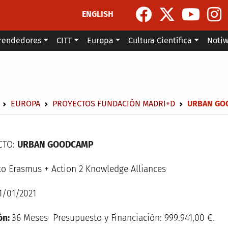
ENGLISH
rendedores
CITT
Europa
Cultura Científica
Noti
escribir enlaces de ayuda a la navegación
EUROPA
PROYECTOS FUNDACIÓN MADRI+D
URBAN GO
CTO:
URBAN GOODCAMP
to Erasmus + Action 2 Knowledge Alliances
1/01/2021
ón:
36 Meses Presupuesto y Financiación: 999.941,00 €.