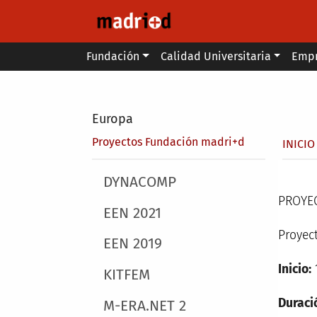
Pasar al contenido principal
Main menu
Fundación
Calidad Universitaria
Emp
Secondary breadcrumb
Europa
Sobr
Proyectos Fundación madri+d
INICIO
Main menu
DYNACOMP
PROYE
EEN 2021
Proyec
EEN 2019
Inicio:
KITFEM
Duraci
M-ERA.NET 2