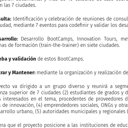
n las 7 ciudades.
sulta:
Identificación y celebración de reuniones de consu
udad, mediante 7 eventos para codefinir y validar los des
sarrollo:
Desarrollo BootCamps, Innovation Tours, met
as de formación (train-the-trainer) en siete ciudades.
ueba y validación
de estos BootCamps.
trar y Mantener:
mediante la organización y realización 
yecto va dirigido a un grupo diverso y reunirá a segme
nza superior de 7 ciudades (2) estudiantes de grados y de
s interesados en el tema, procedentes de proveedores 
s de innovación, (4) emprendedores sociales, ONGs y otr
arrollo urbano, (5) autoridades municipales y regionales 
era que el proyecto posicione a las instituciones de educ