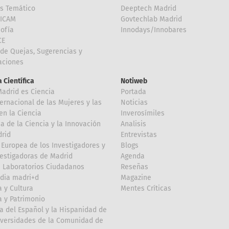
is Temático
Deeptech Madrid
FICAM
Govtechlab Madrid
Sofía
Innodays/Innobares
CE
de Quejas, Sugerencias y
taciones
 Científica
Notiweb
Madrid es Ciencia
Portada
ternacional de las Mujeres y las
Noticias
en la Ciencia
Inverosímiles
 de la Ciencia y la Innovación
Analisis
rid
Entrevistas
Europea de los Investigadores y
Blogs
vestigadoras de Madrid
Agenda
 Laboratorios Ciudadanos
Reseñas
dia madri+d
Magazine
a y Cultura
Mentes Críticas
a y Patrimonio
a del Español y la Hispanidad de
iversidades de la Comunidad de