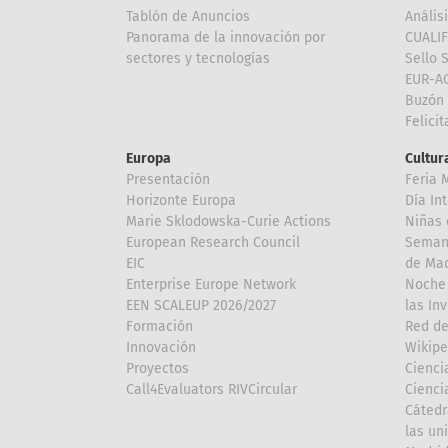
Tablón de Anuncios
Anális
Panorama de la innovación por
CUALI
sectores y tecnologías
Sello 
EUR-A
Buzón 
Felici
Europa
Cultura
Presentación
Feria 
Horizonte Europa
Día In
Marie Sklodowska-Curie Actions
Niñas 
European Research Council
Semana
EIC
de Mad
Enterprise Europe Network
Noche 
EEN SCALEUP 2026/2027
las In
Formación
Red de
Innovación
Wikipe
Proyectos
Cienci
Call4Evaluators RIVCircular
Cienci
Cátedr
las un