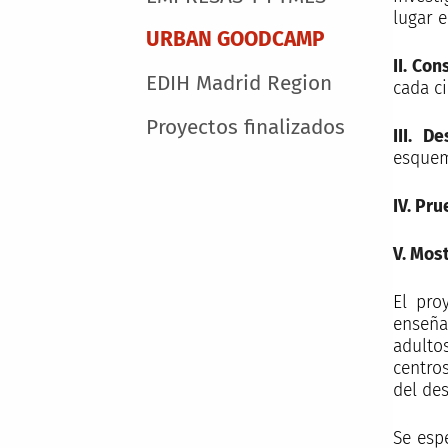
lugar e
URBAN GOODCAMP
II. Con
EDIH Madrid Region
cada ci
Proyectos finalizados
III. De
esquem
IV. Pr
V. Mos
El pro
enseña
adulto
centro
del des
Se esp