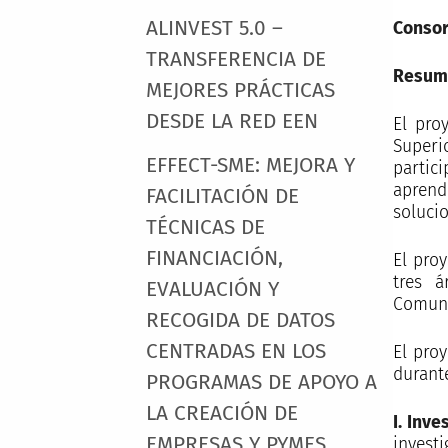
ALINVEST 5.0 –
Consor
TRANSFERENCIA DE
Resume
MEJORES PRÁCTICAS
DESDE LA RED EEN
El pro
Superi
EFFECT-SME: MEJORA Y
partic
aprend
FACILITACIÓN DE
solucio
TÉCNICAS DE
FINANCIACIÓN,
El pro
tres á
EVALUACIÓN Y
Comuni
RECOGIDA DE DATOS
CENTRADAS EN LOS
El pro
durant
PROGRAMAS DE APOYO A
LA CREACIÓN DE
I. Inve
EMPRESAS Y PYMES
invest