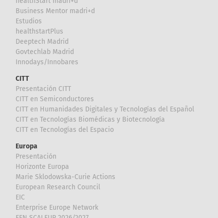
healthStart madri+d
Business Mentor madri+d
Estudios
healthstartPlus
Deeptech Madrid
Govtechlab Madrid
Innodays/Innobares
CITT
Presentación CITT
CITT en Semiconductores
CITT en Humanidades Digitales y Tecnologías del Español
CITT en Tecnologías Biomédicas y Biotecnología
CITT en Tecnologías del Espacio
Europa
Presentación
Horizonte Europa
Marie Sklodowska-Curie Actions
European Research Council
EIC
Enterprise Europe Network
EEN SCALEUP 2026/2027