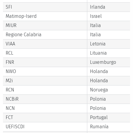
SFI
Irlanda
Matimop-Iserd
Israel
MIUR
Italia
Regione Calabria
Italia
VIAA
Letonia
RCL
Lituania
FNR
Luxemburgo
NWO
Holanda
M2i
Holanda
RCN
Noruega
NCBiR
Polonia
NCN
Polonia
FCT
Portugal
UEFISCDI
Rumanía