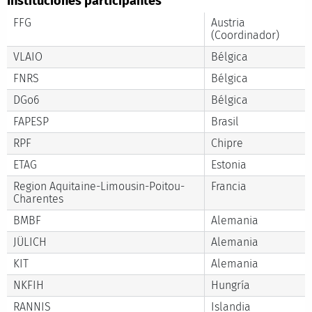
Instituciones participantes
FFG
Austria
(Coordinador)
VLAIO
Bélgica
FNRS
Bélgica
DGo6
Bélgica
FAPESP
Brasil
RPF
Chipre
ETAG
Estonia
Region Aquitaine-Limousin-Poitou-
Francia
Charentes
BMBF
Alemania
JÜLICH
Alemania
KIT
Alemania
NKFIH
Hungría
RANNIS
Islandia