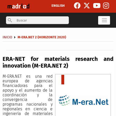
Pasar al contenido principal
ENGLISH
Search
Sobrescribir enlaces de ayuda a la navegación
INICIO
M-ERA.NET 2 (HORIZONTE 2020)
Secondary breadcrumb
ERA-NET for materials research and
innovation (M-ERA.NET 2)
M-ERA.NET es una red
europea de agencias
financiadoras para el
apoyo y el aumento de la
coordinación y la
convergencia de
programas nacionales y
regionales en ciencia e
ingeniería de materiales