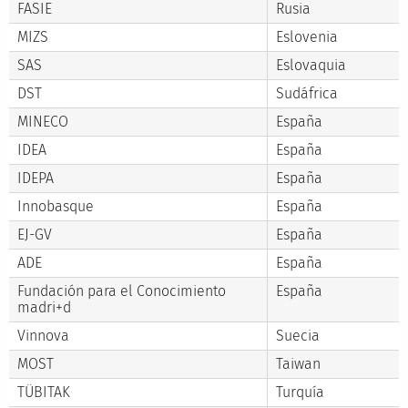
FASIE
Rusia
MIZS
Eslovenia
SAS
Eslovaquia
DST
Sudáfrica
MINECO
España
IDEA
España
IDEPA
España
Innobasque
España
EJ-GV
España
ADE
España
Fundación para el Conocimiento
España
madri+d
Vinnova
Suecia
MOST
Taiwan
TÜBITAK
Turquía