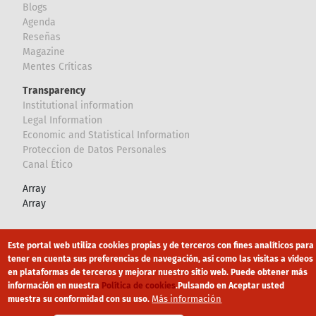
Blogs
Agenda
Reseñas
Magazine
Mentes Críticas
Transparency
Institutional information
Legal Information
Economic and Statistical Information
Proteccion de Datos Personales
Canal Ético
Array
Array
Footer
Canal Ético
eduroam
Mapa Web
Este portal web utiliza cookies propias y de terceros con fines analíticos para
tener en cuenta sus preferencias de navegación, así como las visitas a vídeos
Política privacidad
Política de cookies
Aviso legal
en plataformas de terceros y mejorar nuestro sitio web. Puede obtener más
información en nuestra
Política de cookies
.
Pulsando en Aceptar usted
Más información
muestra su conformidad con su uso.