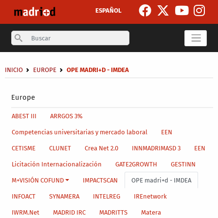
Skip to main content
ESPAÑOL
Search
Breadcrumb
INICIO
EUROPE
OPE MADRI+D - IMDEA
Secondary breadcrumb
Europe
Main menu level 4
ABEST III
ARRGOS 3%
Competencias universitarias y mercado laboral
EEN
CETISME
CLUNET
Crea Net 2.0
INNMADRIMASD 3
EEN
Licitación Internacionalización
GATE2GROWTH
GESTINN
M+VISIÓN COFUND
IMPACTSCAN
OPE madri+d - IMDEA
INFOACT
SYNAMERA
INTELREG
IREnetwork
IWRM.Net
MADRID IRC
MADRITTS
Matera