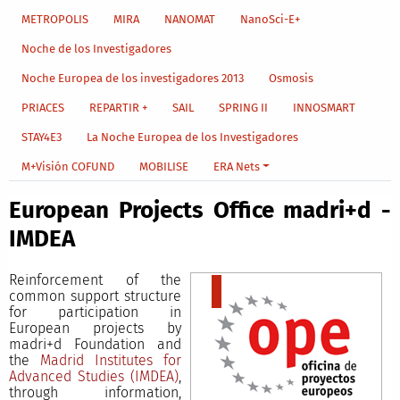
METROPOLIS
MIRA
NANOMAT
NanoSci-E+
Noche de los Investigadores
Noche Europea de los investigadores 2013
Osmosis
PRIACES
REPARTIR +
SAIL
SPRING II
INNOSMART
STAY4E3
La Noche Europea de los Investigadores
M+Visión COFUND
MOBILISE
ERA Nets
European Projects Office madri+d -
IMDEA
Reinforcement of the
common support structure
for participation in
European projects by
madri+d Foundation and
the
Madrid Institutes for
Advanced Studies (IMDEA)
,
through information,