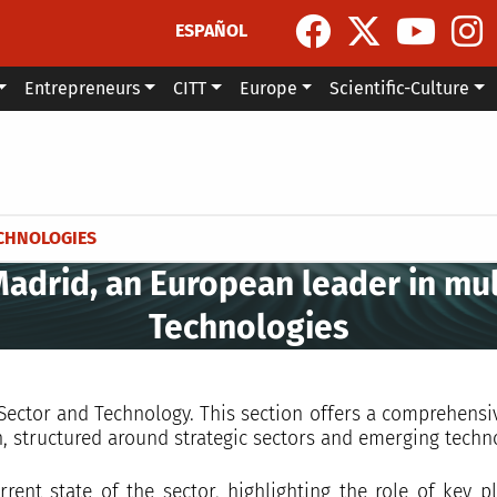
ESPAÑOL
Entrepreneurs
CITT
Europe
Scientific-Culture
ECHNOLOGIES
drid, an European leader in mul
Technologies
Sector and Technology. This section offers a comprehensiv
, structured around strategic sectors and emerging techn
ent state of the sector, highlighting the role of key pl