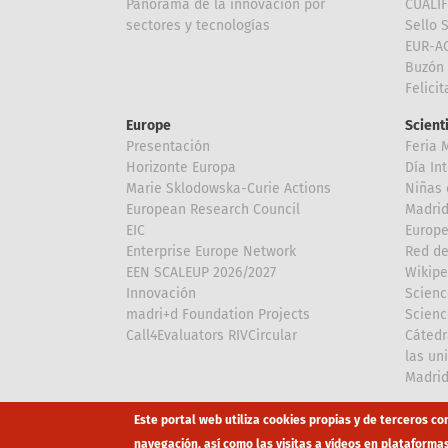
Panorama de la innovación por
CUALI
sectores y tecnologías
Sello 
EUR-A
Buzón 
Felici
Europe
Scient
Presentación
Feria 
Horizonte Europa
Día In
Marie Sklodowska-Curie Actions
Niñas 
European Research Council
Madri
EIC
Europe
Enterprise Europe Network
Red de
EEN SCALEUP 2026/2027
Wikipe
Innovación
Scienc
madri+d Foundation Projects
Scienc
Call4Evaluators RIVCircular
Cátedr
las un
Madri
Array
Array
Este portal web utiliza cookies propias y de terceros co
navegación, así como las visitas a vídeos en plataforma