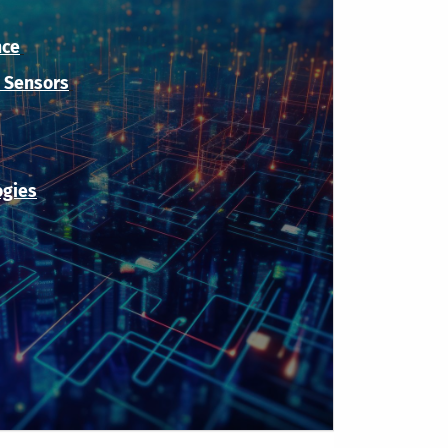
nce
 Sensors
ogies