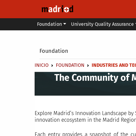
Skip to main content
Main menu
Foundation
University Quality Assurance
Secondary breadcrumb
Foundation
Breadcrumb
INICIO
FOUNDATION
INDUSTRIES AND T
The Community of Ma
Explore Madrid’s Innovation Landscape by 
innovation ecosystem in the Madrid Region
Each entry provides a snapshot of the curr