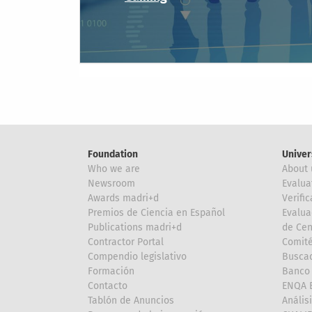
Foundation
Univer
Who we are
About 
Newsroom
Evalua
Awards madri+d
Verific
Premios de Ciencia en Español
Evalua
Publications madri+d
de Cen
Contractor Portal
Comité
Compendio legislativo
Buscad
Formación
Banco 
Contacto
ENQA E
Tablón de Anuncios
Anális