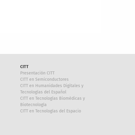
CITT
Presentación CITT
CITT en Semiconductores
CITT en Humanidades Digitales y
Tecnologías del Español
CITT en Tecnologías Biomédicas y
Biotecnología
CITT en Tecnologías del Espacio