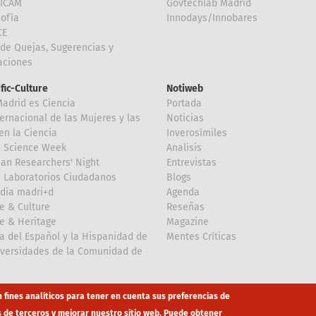
FICAM
Govtechlab Madrid
Sofía
Innodays/Innobares
CE
de Quejas, Sugerencias y
taciones
ific-Culture
Notiweb
Madrid es Ciencia
Portada
ternacional de las Mujeres y las
Noticias
en la Ciencia
Inverosímiles
d Science Week
Analisis
an Researchers' Night
Entrevistas
 Laboratorios Ciudadanos
Blogs
dia madri+d
Agenda
e & Culture
Reseñas
e & Heritage
Magazine
a del Español y la Hispanidad de
Mentes Críticas
iversidades de la Comunidad de
d
n fines analíticos para tener en cuenta sus preferencias de
s de terceros y mejorar nuestro sitio web. Puede obtener