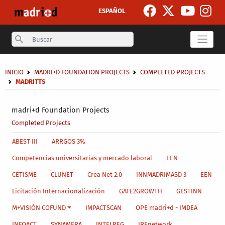
Skip to main content
ESPAÑOL
Search
Breadcrumb
INICIO
MADRI+D FOUNDATION PROJECTS
COMPLETED PROJECTS
MADRITTS
Secondary breadcrumb
madri+d Foundation Projects
Completed Projects
Main menu level 4
ABEST III
ARRGOS 3%
Competencias universitarias y mercado laboral
EEN
CETISME
CLUNET
Crea Net 2.0
INNMADRIMASD 3
EEN
Licitación Internacionalización
GATE2GROWTH
GESTINN
M+VISIÓN COFUND
IMPACTSCAN
OPE madri+d - IMDEA
INFOACT
SYNAMERA
INTELREG
IREnetwork