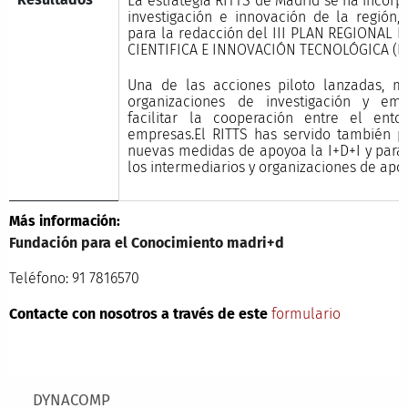
La estrategia RITTS de Madrid se ha incorpo
investigación e innovación de la región
para la redacción del III PLAN REGIONAL
CIENTIFICA E INNOVACIÓN TECNOLÓGICA (PR
Una de las acciones piloto lanzadas, 
organizaciones de investigación y emp
facilitar la cooperación entre el ent
empresas.El RITTS has servido también p
nuevas medidas de apoyoa la I+D+I y para 
los intermediarios y organizaciones de apoy
Más información:
Fundación para el Conocimiento madri+d
Teléfono: 91 7816570
Contacte con nosotros a través de este
formulario
Main menu
DYNACOMP