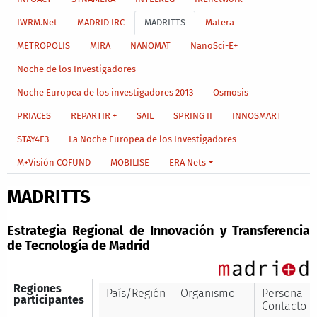
IWRM.Net
MADRID IRC
MADRITTS
Matera
METROPOLIS
MIRA
NANOMAT
NanoSci-E+
Noche de los Investigadores
Noche Europea de los investigadores 2013
Osmosis
PRIACES
REPARTIR +
SAIL
SPRING II
INNOSMART
STAY4E3
La Noche Europea de los Investigadores
M+Visión COFUND
MOBILISE
ERA Nets
MADRITTS
Estrategia Regional de Innovación y Transferencia
de Tecnología de Madrid
Regiones
País/Región
Organismo
Persona
participantes
Contacto