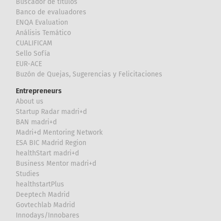
Buscador de títulos
Banco de evaluadores
ENQA Evaluation
Análisis Temático
CUALIFICAM
Sello Sofía
EUR-ACE
Buzón de Quejas, Sugerencias y Felicitaciones
Entrepreneurs
About us
Startup Radar madri+d
BAN madri+d
Madri+d Mentoring Network
ESA BIC Madrid Region
healthStart madri+d
Business Mentor madri+d
Studies
healthstartPlus
Deeptech Madrid
Govtechlab Madrid
Innodays/Innobares