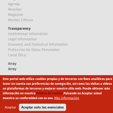
Agenda
Reseñas
Magazine
Mentes Críticas
Transparency
Institutional information
Legal Information
Economic and Statistical Information
Proteccion de Datos Personales
Canal Ético
Array
Array
Este portal web utiliza cookies propias y de terceros con fines analíticos para
Footer
Canal Ético
eduroam
Mapa Web
tener en cuenta sus preferencias de navegación, así como las visitas a vídeos
en plataformas de terceros y mejorar nuestro sitio web. Puede obtener más
Política privacidad
Política de cookies
Aviso legal
información en nuestra
Política de cookies
.
Pulsando en Aceptar usted
Más información
muestra su conformidad con su uso.
Aceptar
Aceptar solo las esenciales