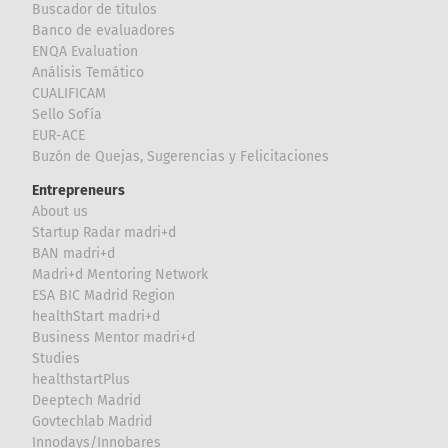
Buscador de títulos
Banco de evaluadores
ENQA Evaluation
Análisis Temático
CUALIFICAM
Sello Sofía
EUR-ACE
Buzón de Quejas, Sugerencias y Felicitaciones
Entrepreneurs
About us
Startup Radar madri+d
BAN madri+d
Madri+d Mentoring Network
ESA BIC Madrid Region
healthStart madri+d
Business Mentor madri+d
Studies
healthstartPlus
Deeptech Madrid
Govtechlab Madrid
Innodays/Innobares