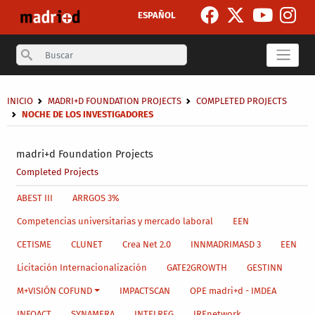
Skip to main content
ESPAÑOL
Search
Breadcrumb
INICIO
MADRI+D FOUNDATION PROJECTS
COMPLETED PROJECTS
NOCHE DE LOS INVESTIGADORES
Secondary breadcrumb
madri+d Foundation Projects
Completed Projects
Main menu level 4
ABEST III
ARRGOS 3%
Competencias universitarias y mercado laboral
EEN
CETISME
CLUNET
Crea Net 2.0
INNMADRIMASD 3
EEN
Licitación Internacionalización
GATE2GROWTH
GESTINN
M+VISIÓN COFUND
IMPACTSCAN
OPE madri+d - IMDEA
INFOACT
SYNAMERA
INTELREG
IREnetwork