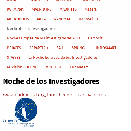
IWRM.Net
MADRID IRC
MADRITTS
Matera
METROPOLIS
MIRA
NANOMAT
NanoSci-E+
Noche de los Investigadores
Noche Europea de los investigadores 2013
Osmosis
PRIACES
REPARTIR +
SAIL
SPRING II
INNOSMART
STAY4E3
La Noche Europea de los Investigadores
M+Visión COFUND
MOBILISE
ERA Nets
Noche de los Investigadores
www.madrimasd.org/lanochedelosinvestigadores