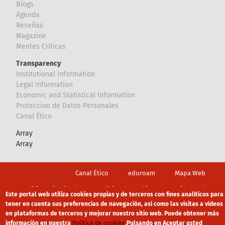
Blogs
Agenda
Reseñas
Magazine
Mentes Críticas
Transparency
Institutional information
Legal Information
Economic and Statistical Information
Proteccion de Datos Personales
Canal Ético
Array
Array
Footer
Canal Ético
eduroam
Mapa Web
Política privacidad
Política de cookies
Aviso legal
Este portal web utiliza cookies propias y de terceros con fines analíticos para
tener en cuenta sus preferencias de navegación, así como las visitas a vídeos
en plataformas de terceros y mejorar nuestro sitio web. Puede obtener más
información en nuestra
Política de cookies
.
Pulsando en Aceptar usted