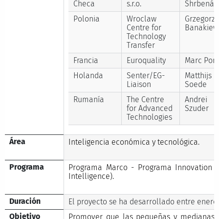
Checa
s.r.o.
Shrbená
Polonia
Wroclaw
Grzegorz
Centre for
Banakiew
Technology
Transfer
Francia
Euroquality
Marc Pon
Holanda
Senter/EG-
Matthijs
Liaison
Soede
Rumanía
The Centre
Andrei
for Advanced
Szuder
Technologies
Área
Inteligencia económica y tecnológica.
Programa
Programa Marco - Programa Innovation E
Intelligence).
Duración
El proyecto se ha desarrollado entre enero
Objetivo
Promover que las pequeñas y medianas e