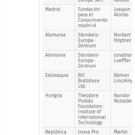
Madrid
Fundación
Joaquin
para el
Alonso
Conocimiento
madri+d
Alemania
Steinbeis-
Norbert
Europa-
Höptner
Zentrum
Alemania
Steinbeis-
Jonathan
Europa-
Loeffler
Zentrum
Eslovaquia
BIC
Roman
Bratislava
Linczényi
Ltd.
Hungría
Theodore
Nandor
Puskás
Rezsabek
Foundation-
Institute of
International
Technology
República
Inova Pro
Martin