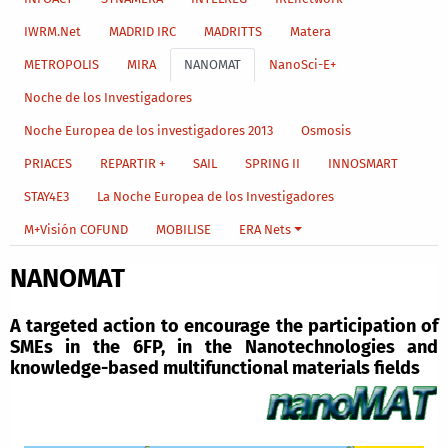
IWRM.Net
MADRID IRC
MADRITTS
Matera
METROPOLIS
MIRA
NANOMAT
NanoSci-E+
Noche de los Investigadores
Noche Europea de los investigadores 2013
Osmosis
PRIACES
REPARTIR +
SAIL
SPRING II
INNOSMART
STAY4E3
La Noche Europea de los Investigadores
M+Visión COFUND
MOBILISE
ERA Nets
NANOMAT
A targeted action to encourage the participation of
SMEs in the 6FP, in the Nanotechnologies and
knowledge-based multifunctional materials fields