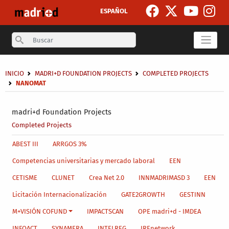
Skip to main content
ESPAÑOL
Search
Breadcrumb
INICIO
MADRI+D FOUNDATION PROJECTS
COMPLETED PROJECTS
NANOMAT
Secondary breadcrumb
madri+d Foundation Projects
Completed Projects
Main menu level 4
ABEST III
ARRGOS 3%
Competencias universitarias y mercado laboral
EEN
CETISME
CLUNET
Crea Net 2.0
INNMADRIMASD 3
EEN
Licitación Internacionalización
GATE2GROWTH
GESTINN
M+VISIÓN COFUND
IMPACTSCAN
OPE madri+d - IMDEA
INFOACT
SYNAMERA
INTELREG
IREnetwork