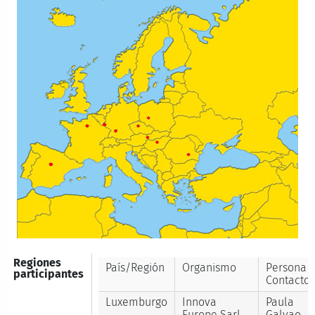
Regiones
País/Región
Organismo
Persona
participantes
Contacto
Luxemburgo
Innova
Paula
Europe Sarl
Galvao