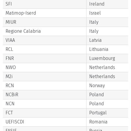
SFI
Ireland
Matimop-Iserd
Israel
MIUR
Italy
Regione Calabria
Italy
VIAA
Latvia
RCL
Lithuania
FNR
Luxembourg
NWO
Netherlands
M2i
Netherlands
RCN
Norway
NCBiR
Poland
NCN
Poland
FCT
Portugal
UEFISCDI
Romania
FASIE
Russia