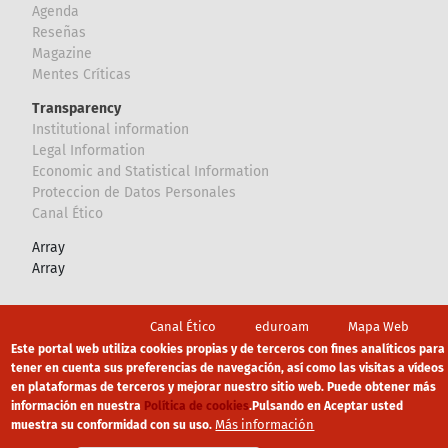
Agenda
Reseñas
Magazine
Mentes Críticas
Transparency
Institutional information
Legal Information
Economic and Statistical Information
Proteccion de Datos Personales
Canal Ético
Array
Array
Footer
Canal Ético
eduroam
Mapa Web
Este portal web utiliza cookies propias y de terceros con fines analíticos para
Política privacidad
Política de cookies
Aviso legal
tener en cuenta sus preferencias de navegación, así como las visitas a vídeos
en plataformas de terceros y mejorar nuestro sitio web. Puede obtener más
información en nuestra
Política de cookies
.
Pulsando en Aceptar usted
Más información
muestra su conformidad con su uso.