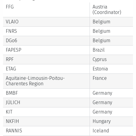
FFG
Austria
(Coordinator)
VLAIO
Belgium
FNRS
Belgium
DGo6
Belgium
FAPESP
Brazil
RPF
Cyprus
ETAG
Estonia
Aquitaine-Limousin-Poitou-
France
Charentes Region
BMBF
Germany
JÜLICH
Germany
KIT
Germany
NKFIH
Hungary
RANNIS
Iceland