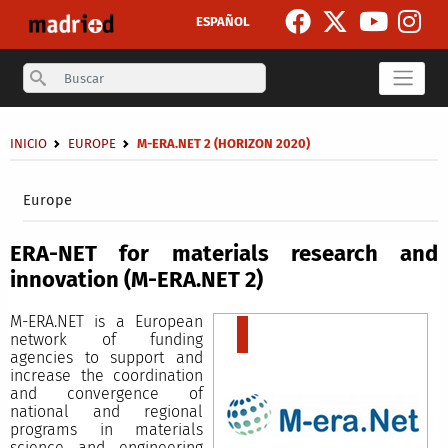
Skip to main content
ESPAÑOL
Search
Breadcrumb
INICIO
EUROPE
M-ERA.NET 2 (HORIZON 2020)
Secondary breadcrumb
Europe
ERA-NET for materials research and
innovation (M-ERA.NET 2)
M-ERA.NET is a European
network of funding
agencies to support and
increase the coordination
and convergence of
national and regional
programs in materials
science and engineering