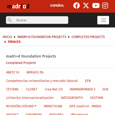
Skip to main content
ESPAÑOL
Search
Breadcrumb
INICIO
MADRI+D FOUNDATION PROJECTS
COMPLETED PROJECTS
PRIACES
Secondary breadcrumb
madri+d Foundation Projects
Completed Projects
Main menu level 4
ABEST III
ARRGOS 3%
Competencias universitarias y mercado laboral
EEN
CETISME
CLUNET
Crea Net 2.0
INNMADRIMASD 3
EEN
Licitación Internacionalización
GATE2GROWTH
GESTINN
M+VISIÓN COFUND
IMPACTSCAN
OPE madri+d - IMDEA
INFOACT
SYNAMERA
INTELREG
IREnetwork