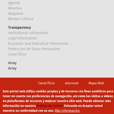
Agenda
Reseñas
Magazine
Mentes Críticas
Transparency
Institutional information
Legal Information
Economic and Statistical Information
Proteccion de Datos Personales
Canal Ético
Array
Array
Footer
Canal Ético
eduroam
Mapa Web
Política privacidad
Política de cookies
Aviso legal
Este portal web utiliza cookies propias y de terceros con fines analíticos para
tener en cuenta sus preferencias de navegación, así como las visitas a vídeos
en plataformas de terceros y mejorar nuestro sitio web. Puede obtener más
información en nuestra
Política de cookies
.
Pulsando en Aceptar usted
Más información
muestra su conformidad con su uso.