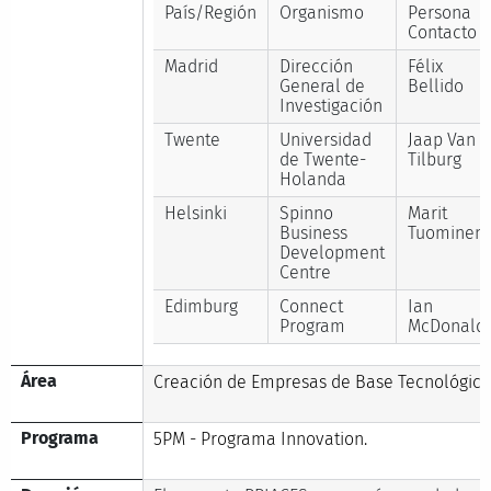
País/Región
Organismo
Persona
Contacto
Madrid
Dirección
Félix
General de
Bellido
Investigación
Twente
Universidad
Jaap Van
de Twente-
Tilburg
Holanda
Helsinki
Spinno
Marit
Business
Tuominen
Development
Centre
Edimburg
Connect
Ian
Program
McDonald
Área
Creación de Empresas de Base Tecnológica
Programa
5PM - Programa Innovation.