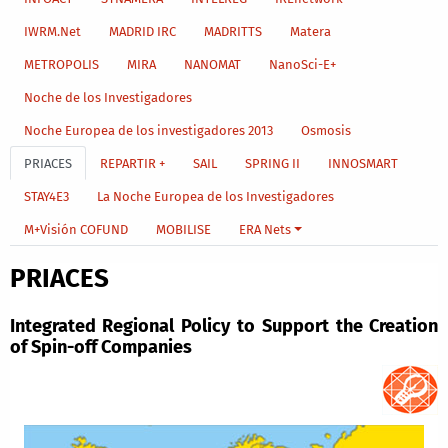
IWRM.Net
MADRID IRC
MADRITTS
Matera
METROPOLIS
MIRA
NANOMAT
NanoSci-E+
Noche de los Investigadores
Noche Europea de los investigadores 2013
Osmosis
PRIACES
REPARTIR +
SAIL
SPRING II
INNOSMART
STAY4E3
La Noche Europea de los Investigadores
M+Visión COFUND
MOBILISE
ERA Nets
PRIACES
Integrated Regional Policy to Support the Creation
of Spin-off Companies