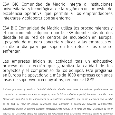
ESA BIC Comunidad de Madrid integra a instituciones
universitarias y tecnológicas de la región en una muestra de
excelencia operativa que permite a los emprendedores
integrarse y colaborar con su entorno.
ESA BIC Comunidad de Madrid utiliza los procedimientos y
el conocimiento adquirido por la ESA durante más de dos
década en su red de centros de incubación en Europa,
apoyando de manera concreta y eficaz a las empresas en
su día a día para que superen los retos a los que se
enfrentan.
Las empresas inician su actividad tras un exhaustivo
proceso de selección que garantiza la calidad de los
proyectos y el compromiso de los equipos. Este programa
en Europa ha apoyado ya a más de 1000 empresas con unas
tasas de supervivencia muy altas, cercanos al 87%.
1 Estos productos y servicios "spin-in" deberán abordar soluciones innovadoras, posiblemente en
conjunción con nuevos modelos de negocio, para la futura industria espacial, también conocida como
"Space 4.0". Más allá de las aplicaciones de los sistemas espaciales, que ya son elegibles para los BIC
de la ESA, el "spin-in" abarca soluciones para optimizar o desarrollar procesos, componentes,
subsistemas (hasta un sistema espacial completamente nuevo), a lo largo de toda la cadena de valor
espacial de las cargas útiles, los satélites, los lanzadores y las estaciones terrestres, desde la definición