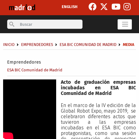
Pasar al contenido principal
ENGLISH
Search
Sobrescribir enlaces de ayuda a la navegación
INICIO
EMPRENDEDORES
ESA BIC COMUNIDAD DE MADRID
MEDIA
Secondary breadcrumb
Emprendedores
ESA BIC Comunidad de Madrid
Acto de graduación empresas
incubadas en ESA BIC
Comunidad de Madrid
En el marco de la IV edición de la
Global Robot Expo, mayo 2019, se
celebraron diferentes actos que
tuvieron a las empresas
incubadas en el ESA BIC como
protagonistas, como una sesión
de presentación de proyectos