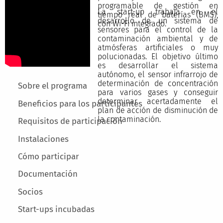
programable de gestión en
La start-up trabaja en el
tiempo real de baterías (BMS),
desarrollo de un sistema de
con Wi-Fi integrado.
sensores para el control de la
contaminación ambiental y de
atmósferas artificiales o muy
polucionadas. El objetivo último
es desarrollar el sistema
autónomo, el sensor infrarrojo de
determinación de concentración
Main menu
Sobre el programa
para varios gases y conseguir
determinar acertadamente el
Beneficios para los participantes
plan de acción de disminución de
la contaminación.
Requisitos de participación
Instalaciones
Cómo participar
Documentación
Socios
Start-ups incubadas