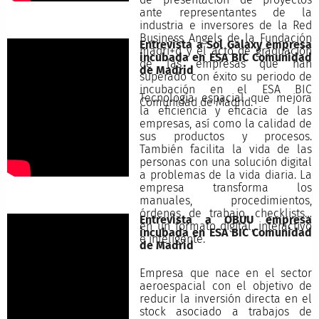
ante representantes de la
industria e inversores de la Red
Business Angels de la Fundación
Entrevista a Sol Galaxy empresa
madri+d y el acto de graduación
incubada en ESA BIC Comunidad
de las empresas que han
de Madrid
superado con éxito su periodo de
incubación en el ESA BIC
Tecnología espacial que mejora
Comunidad de Madrid.
la eficiencia y eficacia de las
empresas, así como la calidad de
sus productos y procesos.
También facilita la vida de las
personas con una solución digital
a problemas de la vida diaria. La
empresa transforma los
manuales, procedimientos,
órdenes de trabajo, checklists…
Entrevista a OBUU empresa
en un formato digital, interactivo
incubada en ESA BIC Comunidad
e inteligente.
de Madrid
Empresa que nace en el sector
aeroespacial con el objetivo de
reducir la inversión directa en el
stock asociado a trabajos de