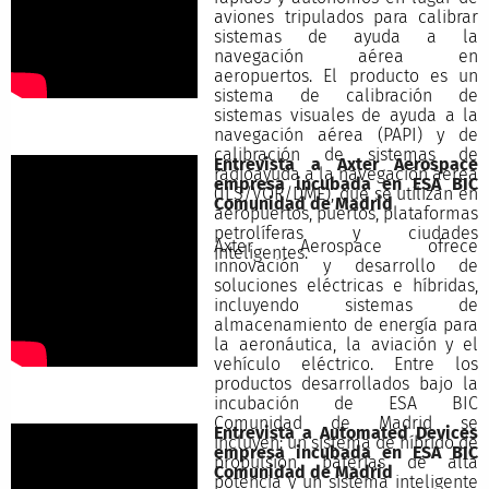
aviones tripulados para calibrar
sistemas de ayuda a la
navegación aérea en
aeropuertos. El producto es un
sistema de calibración de
sistemas visuales de ayuda a la
navegación aérea (PAPI) y de
calibración de sistemas de
Entrevista a Axter Aerospace
radioayuda a la navegación aérea
empresa incubada en ESA BIC
(ILS/VOR/DME), que se utilizan en
Comunidad de Madrid
aeropuertos, puertos, plataformas
petrolíferas y ciudades
Axter Aerospace ofrece
inteligentes.
innovación y desarrollo de
soluciones eléctricas e híbridas,
incluyendo sistemas de
almacenamiento de energía para
la aeronáutica, la aviación y el
vehículo eléctrico. Entre los
productos desarrollados bajo la
incubación de ESA BIC
Comunidad de Madrid se
Entrevista a Automated Devices
incluyen: un sistema de híbrido de
empresa incubada en ESA BIC
propulsión, baterías de alta
Comunidad de Madrid
potencia y un sistema inteligente