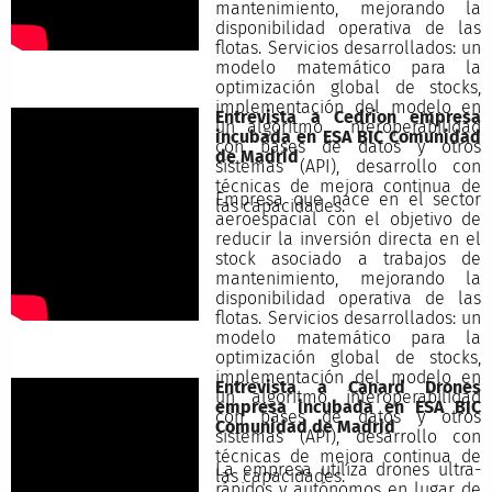
mantenimiento, mejorando la
disponibilidad operativa de las
flotas. Servicios desarrollados: un
modelo matemático para la
optimización global de stocks,
implementación del modelo en
Entrevista a Cedrion empresa
un algoritmo, nteroperabilidad
incubada en ESA BIC Comunidad
con bases de datos y otros
de Madrid
sistemas (API), desarrollo con
técnicas de mejora continua de
Empresa que nace en el sector
las capacidades.
aeroespacial con el objetivo de
reducir la inversión directa en el
stock asociado a trabajos de
mantenimiento, mejorando la
disponibilidad operativa de las
flotas. Servicios desarrollados: un
modelo matemático para la
optimización global de stocks,
implementación del modelo en
Entrevista a Canard Drones
un algoritmo, interoperabilidad
empresa incubada en ESA BIC
con bases de datos y otros
Comunidad de Madrid
sistemas (API), desarrollo con
técnicas de mejora continua de
La empresa utiliza drones ultra-
las capacidades.
rápidos y autónomos en lugar de