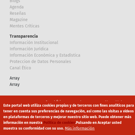
Blogs
Agenda
Reseñas
Magazine
Mentes Críticas
Transparencia
Información Institucional
Información Jurídica
Información Económica y Estadística
Proteccion de Datos Personales
Canal Ético
Array
Array
Footer
Canal Ético
eduroam
Mapa Web
Este portal web utiliza cookies propias y de terceros con fines analíticos para
tener en cuenta sus preferencias de navegación, así como las visitas a vídeos
Política privacidad
Política de cookies
Aviso legal
en plataformas de terceros y mejorar nuestro sitio web. Puede obtener más
información en nuestra
Política de cookies
.
Pulsando en Aceptar usted
Más información
muestra su conformidad con su uso.