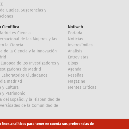
CE
de Quejas, Sugerencias y
taciones
 Científica
Notiweb
Madrid es Ciencia
Portada
ternacional de las Mujeres y las
Noticias
en la Ciencia
Inverosímiles
 de la Ciencia y la Innovación
Analisis
rid
Entrevistas
Europea de los Investigadores y
Blogs
vestigadoras de Madrid
Agenda
 Laboratorios Ciudadanos
Reseñas
dia madri+d
Magazine
a y Cultura
Mentes Críticas
a y Patrimonio
a del Español y la Hispanidad de
iversidades de la Comunidad de
d
n fines analíticos para tener en cuenta sus preferencias de