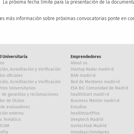
La próxima fecha límite para la presentación de la document
res más información sobre próximas convocatorias ponte en co
d Universitaria
Emprendedores
ros
About us
ción, Acreditación y Verificación
Startup Radar madri+d
los oficiales
BAN madri+d
ción, Acreditación y Verificación
Red de Mentores madri+d
tros Universitarios
ESA BIC Comunidad de Madrid
 de garantías y reclamaciones
healthStart madri+d
or de títulos
Business Mentor madri+d
de evaluadores
Estudios
ción externa
healthstartPlus
is Temático
Deeptech Madrid
FICAM
Govtechlab Madrid
Sofía
Innodays/Innobares