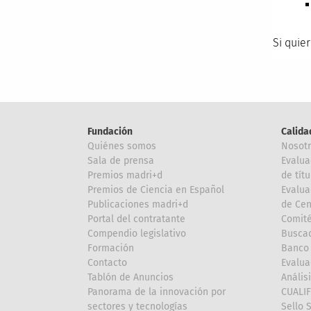
Si quie
Fundación
Calida
Quiénes somos
Nosot
Sala de prensa
Evalua
Premios madri+d
de títu
Premios de Ciencia en Español
Evalua
Publicaciones madri+d
de Cen
Portal del contratante
Comité
Compendio legislativo
Buscad
Formación
Banco 
Contacto
Evalua
Tablón de Anuncios
Anális
Panorama de la innovación por
CUALI
sectores y tecnologías
Sello 