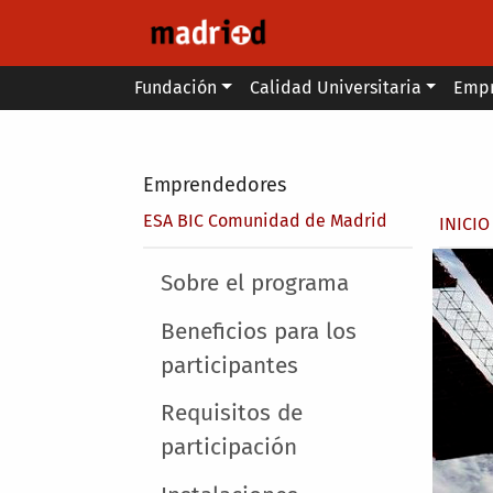
Pasar al contenido principal
Main menu
Fundación
Calidad Universitaria
Emp
Secondary breadcrumb
Emprendedores
Sobr
ESA BIC Comunidad de Madrid
INICIO
Main menu
Sobre el programa
Beneficios para los
participantes
Requisitos de
participación