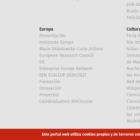
EUR-A
Buzón 
Felici
Europa
Cultura
Presentación
Feria 
Horizonte Europa
Día In
Marie Sklodowska-Curie Actions
Niñas 
European Research Council
Semana
EIC
de Mad
Enterprise Europe Network
Noche 
EEN SCALEUP 2026/2027
las In
Formación
Red de
Innovación
Wikipe
Proyectos
Cienci
Call4Evaluators RIVCircular
Cienci
Cátedr
las un
Madri
Array
Array
Este portal web utiliza cookies propias y de terceros co