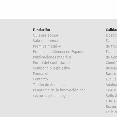
Fundación
Calida
Quiénes somos
Nosot
Sala de prensa
Evalua
Premios madri+d
de títu
Premios de Ciencia en Español
Evalua
Publicaciones madri+d
de Cen
Portal del contratante
Comité
Compendio legislativo
Buscad
Formación
Banco 
Contacto
Evalua
Tablón de Anuncios
Anális
Panorama de la innovación por
CUALI
sectores y tecnologías
Sello 
EUR-A
Buzón 
Felici