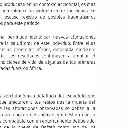
o producirse en un contexto accidental, es más
una interacción violenta entre individuos. En
l escaso registro de posibles traumatismos
s para este periodo.
a permitido identificar nuevas alteraciones
 la salud oral de este individuo. Entre ellas
en un premolar inferior, detectada mediante
te. Los resultados contribuyen a ampliar el
ondiciones de vida de algunas de las primeras
das fuera de África.
visión tafonómica detallada del esqueleto, que
que afectaron a los restos tras la muerte del
ue las alteraciones observadas se deban a la
ón prolongada del cadáver, y muestran que la
s compatible con un enterramiento deliberado.
cia de la cueva de Qafzeh como uno de los