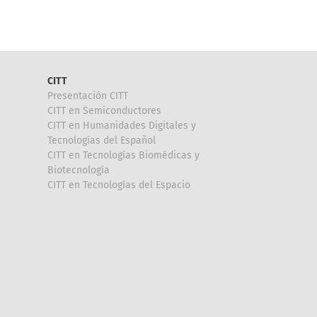
CITT
Presentación CITT
CITT en Semiconductores
CITT en Humanidades Digitales y
Tecnologías del Español
CITT en Tecnologías Biomédicas y
Biotecnología
CITT en Tecnologías del Espacio