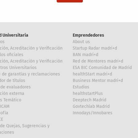
d Universitaria
Emprendedores
ros
About us
ción, Acreditación y Verificación
Startup Radar madri+d
los oficiales
BAN madri+d
ción, Acreditación y Verificación
Red de Mentores madri+d
tros Universitarios
ESA BIC Comunidad de Madrid
 de garantías y reclamaciones
healthStart madri+d
or de títulos
Business Mentor madri+d
de evaluadores
Estudios
ción externa
healthstartPlus
is Temático
Deeptech Madrid
FICAM
Govtechlab Madrid
Sofía
Innodays/Innobares
CE
de Quejas, Sugerencias y
taciones