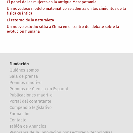
El papel de las mujeres en la antigua Mesopotamia
Un novedoso modelo matemático se adentra en los cimientos de la
física cuántica
El retorno de la naturaleza
Un nuevo estudio sitúa a China en el centro del debate sobre la
evolución humana
Fundación
Quiénes somos
Sala de prensa
Premios madri+d
Premios de Ciencia en Español
Publicaciones madri+d
Portal del contratante
Compendio legislativo
Formación
Contacto
Tablón de Anuncios
Panorama de la innovación por sectores y tecnologías