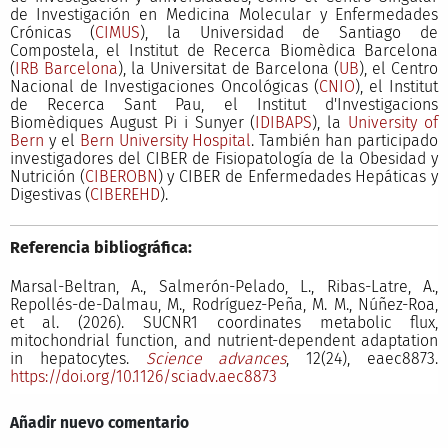
de Investigación en Medicina Molecular y Enfermedades
Crónicas (
CIMUS
), la Universidad de Santiago de
Compostela, el Institut de Recerca Biomèdica Barcelona
(
IRB Barcelona
), la Universitat de Barcelona (
UB
), el Centro
Nacional de Investigaciones Oncológicas (
CNIO
), el Institut
de Recerca Sant Pau, el Institut d'Investigacions
Biomèdiques August Pi i Sunyer (
IDIBAPS
), la
University of
Bern
y el
Bern University Hospital
. También han participado
investigadores del CIBER de Fisiopatología de la Obesidad y
Nutrición (
CIBEROBN
) y CIBER de Enfermedades Hepáticas y
Digestivas (
CIBEREHD
).
Referencia bibliográfica:
Marsal-Beltran, A., Salmerón-Pelado, L., Ribas-Latre, A.,
Repollés-de-Dalmau, M., Rodríguez-Peña, M. M., Núñez-Roa,
et al. (2026). SUCNR1 coordinates metabolic flux,
mitochondrial function, and nutrient-dependent adaptation
in hepatocytes.
Science advances
, 12(24), eaec8873.
https://doi.org/10.1126/sciadv.aec8873
Añadir nuevo comentario